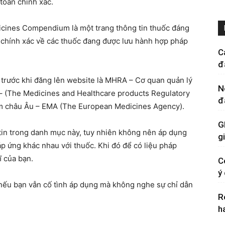
toàn chính xác.
dicines Compendium là một trang thông tin thuốc đáng
ật, chính xác về các thuốc đang được lưu hành hợp pháp
C
đ
g tin trước khi đăng lên website là MHRA – Cơ quan quản lý
N
 (The Medicines and Healthcare products Regulatory
đ
m châu Âu – EMA (The European Medicines Agency).
G
g tin trong danh mục này, tuy nhiên không nên áp dụng
g
́ đáp ứng khác nhau với thuốc. Khi đó để có liệu pháp
ĩ của bạn.
C
ý
nếu bạn vẫn cố tình áp dụng mà không nghe sự chỉ dẫn
R
h