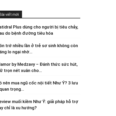
Bài viết mới
atidral Plus dùng cho người bị tiêu chảy,
au do bệnh đường tiêu hóa
ôn trớ nhiều lần ở trẻ sơ sinh không còn
áng lo ngại nhờ...
lamor by Medzavy – Đánh thức sức hút,
iữ trọn nét xuân cho...
ó nên mua ngũ cốc nội tiết Như Ý? 3 lưu
 quan trọng...
eview muối kiềm Như Ý: giải pháp hỗ trợ
ay chỉ là xu hướng?