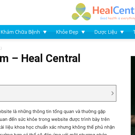
Khám Chữa Bệnh
Khỏe Đẹp
Dược Liệu
L)
iệm – Heal Central
site là những thông tin tổng quan và thường gặp
quan đến sức khỏe trong website được trình bày trên
tài liệu khoa học chuẩn xác nhưng không thể phủ nhận
 trường hợp cá thể sẽ đáp ứng với một phương pháp