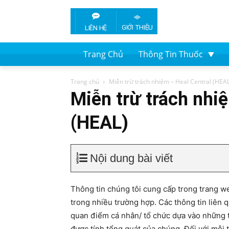
GIỚI THIỆU
LIÊN HỆ
Trang Chủ
Thông Tin Thuốc
Trang chủ
Miễn trừ trách nhiệm – Heal Central (HEA
Miễn trừ trách nh
(HEAL)
Nội dung bài viết
Thông tin chúng tôi cung cấp trong trang web
trong nhiều trường hợp. Các thông tin liên 
quan điểm cá nhân/ tổ chức dựa vào những 
được tính tổng quát của chúng. Đối với mỗi