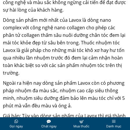
công nghệ và màu sắc không ngừng cải tiến để đạt được
sự hài lòng của khách hàng.
Dòng sản phẩm mới nhất của Lavox là dòng nano
complex với công nghệ nano collagen cho phép các
phân tử collagen thấm sâu nuôi dưỡng chân tóc đem lại
mái tóc khỏe đẹp từ sâu bên trong. Thuốc nhuộm tóc
Lavox là giải pháp cho những mái tóc khô xơ hay hư tổn
qua nhiều lần nhuộm trước đó đem lại cảm nhận hoàn
toàn khác biệt so với các sản phẩm nhuộm tóc trên thị
trường.
Ngoài ra hiện nay dòng sản phẩm Lavox còn có phương
pháp nhuộm đa màu sắc, nhuộm cao cấp siêu thông
minh, nhuộm siêu dưỡng đảm bảo lên màu tóc chỉ với 5
phút mà vẫn đều màu và óng ả.
Giá bán: Tùy vào dòng sản phẩm của Lavox thì giá thành
sẽ khác nhau.
Gọi ngay
Chát ngay
Mua thuốc
Danh mục