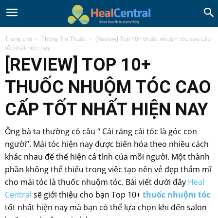
Trang chủ
Thông Tin Thuốc
[Review] Top 10+ thuốc nhuộm tóc cao cấp
tốt nhất hiện nay
[REVIEW] TOP 10+
THUỐC NHUỘM TÓC CAO
CẤP TỐT NHẤT HIỆN NAY
Ông bà ta thường có câu “ Cái răng cái tóc là góc con
người”. Mái tóc hiện nay được biến hóa theo nhiều cách
khác nhau để thể hiện cá tính của mỗi người. Một thành
phần không thể thiếu trong việc tạo nên vẻ đẹp thẩm mĩ
cho mái tóc là thuốc nhuộm tóc. Bài viết dưới đây
Heal
Central
sẽ giới thiệu cho bạn Top 10+
thuốc nhuộm tóc
tốt nhất hiện nay mà bạn có thể lựa chọn khi đến salon