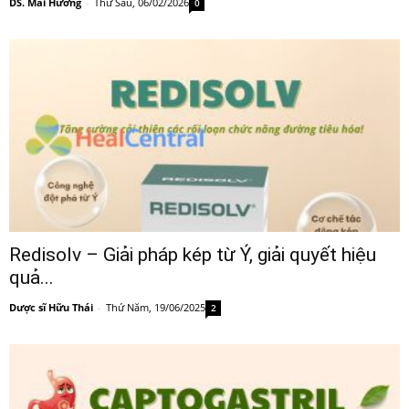
DS. Mai Hương
-
Thứ Sáu, 06/02/2026
0
Redisolv – Giải pháp kép từ Ý, giải quyết hiệu
quả...
Dược sĩ Hữu Thái
-
Thứ Năm, 19/06/2025
2