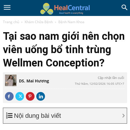
Trang chủ
Khám Chữa Bệnh
Bệnh Nam Khoa
Tại sao nam giới nên chọn
viên uống bổ tinh trùng
Wellmen Conception?
Cập nhật lần cuối
DS. Mai Hương
Thứ Năm, 12/02/2026 16:05 UTC+7
Nội dung bài viết