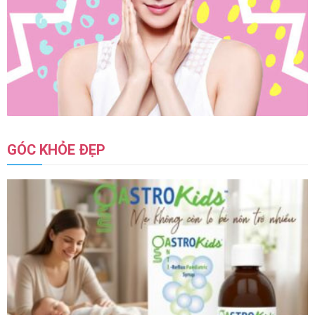
GÓC KHỎE ĐẸP