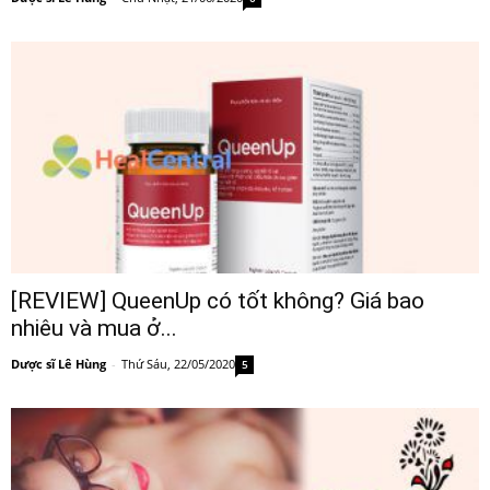
[REVIEW] QueenUp có tốt không? Giá bao
nhiêu và mua ở...
Dược sĩ Lê Hùng
-
Thứ Sáu, 22/05/2020
5