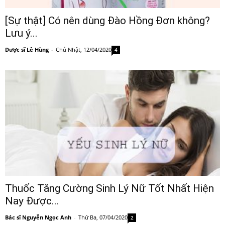
[Sự thật] Có nên dùng Đào Hồng Đơn không?
Lưu ý...
Dược sĩ Lê Hùng
-
Chủ Nhật, 12/04/2020
4
Thuốc Tăng Cường Sinh Lý Nữ Tốt Nhất Hiện
Nay Được...
Bác sĩ Nguyễn Ngọc Anh
-
Thứ Ba, 07/04/2020
2