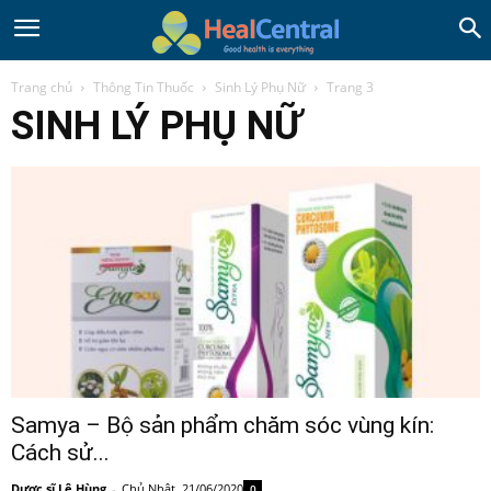
Trang chủ
Thông Tin Thuốc
Sinh Lý Phụ Nữ
Trang 3
SINH LÝ PHỤ NỮ
Samya – Bộ sản phẩm chăm sóc vùng kín:
Cách sử...
Dược sĩ Lê Hùng
-
Chủ Nhật, 21/06/2020
0