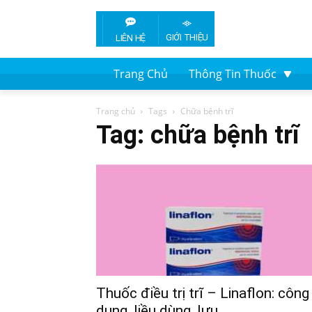
GIỚI THIỆU
LIÊN HỆ
Trang Chủ
Thông Tin Thuốc
Trang chủ
Tags
Chữa bệnh trĩ
Tag: chữa bệnh trĩ
Thuốc điều trị trĩ – Linaflon: công
dụng, liều dùng, lưu...