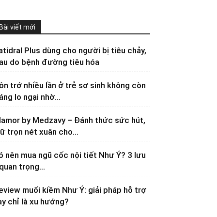
Bài viết mới
atidral Plus dùng cho người bị tiêu chảy,
au do bệnh đường tiêu hóa
ôn trớ nhiều lần ở trẻ sơ sinh không còn
áng lo ngại nhờ...
lamor by Medzavy – Đánh thức sức hút,
iữ trọn nét xuân cho...
ó nên mua ngũ cốc nội tiết Như Ý? 3 lưu
 quan trọng...
eview muối kiềm Như Ý: giải pháp hỗ trợ
ay chỉ là xu hướng?