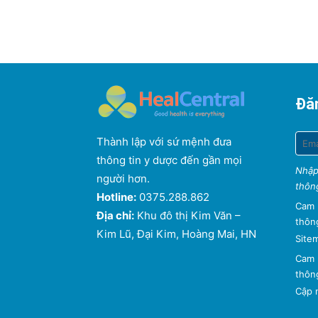
Đăn
Thành lập với sứ mệnh đưa
thông tin y dược đến gần mọi
Nhập
người hơn.
thông
Hotline:
0375.288.862
Cam 
Địa chỉ:
Khu đô thị Kim Văn –
thông
Kim Lũ, Đại Kim, Hoàng Mai, HN
Site
Cam 
thông
Cập n