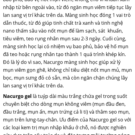
nhập từ bên ngoài vào, từ đó ngăn mụn viêm tiếp tục lây
lan sang vị trí khác trên da. Màng sinh học đóng 1 vai trò
dẫn thuốc, từ đó giúp tinh chất trà xanh và tinh nghệ
nano thấm sâu vào nốt mụn để làm sạch, sát khuẩn,
tiêu viêm, teo rụng nhân mụn sau 2-3 ngày. Cuối cùng,
màng sinh học lại có nhiệm vụ bao phủ, bảo vệ hố mụn
đã teo hoặc rụng nhân tạo thành 1 quá trình khép kín.
Đó là lý do vì sao, Nacurgo màng sinh học giúp xử lý
mụn viêm gọn ghẽ, không chỉ tiêu diệt nốt mụn mủ, mụn
bọc, mụn sưng đỏ có sẵn, mà còn ngăn chặn chúng lây
lan sang vị trí khác trên da.
Nacurgo gel
là tuýp dài màu trắng chứa gel trong suốt
chuyên biệt cho dòng mụn không viêm (mụn đầu đen,
đầu trắng, mụn ẩn, mụn trứng cá li ti) và thâm sẹo mụn,
mụn trên lưng-tay-chân. Ưu điểm của Nacurgo gel so với
các loại kem trị mụn nhập khẩu ở chỗ, nó được nghiên