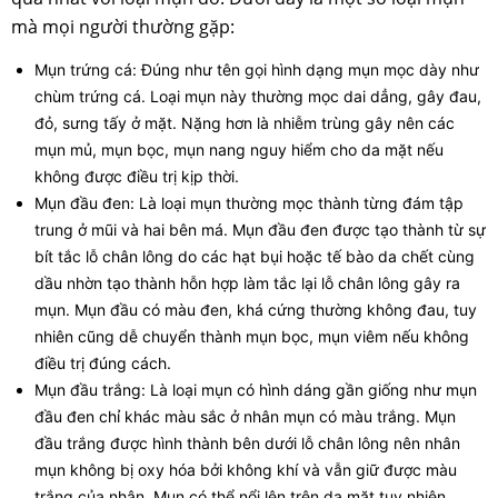
mà mọi người thường gặp:
Mụn trứng cá: Đúng như tên gọi hình dạng mụn mọc dày như
chùm trứng cá. Loại mụn này thường mọc dai dẳng, gây đau,
đỏ, sưng tấy ở mặt. Nặng hơn là nhiễm trùng gây nên các
mụn mủ, mụn bọc, mụn nang nguy hiểm cho da mặt nếu
không được điều trị kịp thời.
Mụn đầu đen: Là loại mụn thường mọc thành từng đám tập
trung ở mũi và hai bên má. Mụn đầu đen được tạo thành từ sự
bít tắc lỗ chân lông do các hạt bụi hoặc tế bào da chết cùng
dầu nhờn tạo thành hỗn hợp làm tắc lại lỗ chân lông gây ra
mụn. Mụn đầu có màu đen, khá cứng thường không đau, tuy
nhiên cũng dễ chuyển thành mụn bọc, mụn viêm nếu không
điều trị đúng cách.
Mụn đầu trắng: Là loại mụn có hình dáng gần giống như mụn
đầu đen chỉ khác màu sắc ở nhân mụn có màu trắng. Mụn
đầu trắng được hình thành bên dưới lỗ chân lông nên nhân
mụn không bị oxy hóa bởi không khí và vẫn giữ được màu
trắng của nhân. Mụn có thể nổi lên trên da mặt tuy nhiên