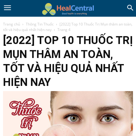
Trang chủ
Thông Tin Thuốc
[2022] Top 10 Thuốc Trị Mụn thâm an toàn,
tốt và hiệu quả nhất hiện nay
Trang 4
[2022] TOP 10 THUỐC TRỊ
MỤN THÂM AN TOÀN,
TỐT VÀ HIỆU QUẢ NHẤT
HIỆN NAY