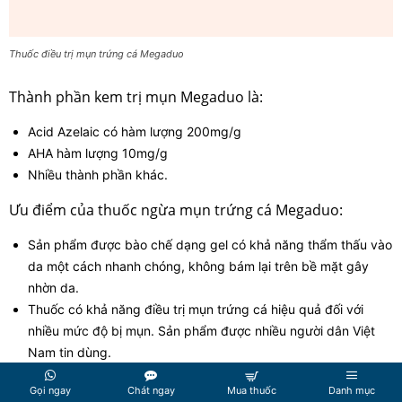
Thuốc điều trị mụn trứng cá Megaduo
Thành phần kem trị mụn Megaduo là:
Acid Azelaic có hàm lượng 200mg/g
AHA hàm lượng 10mg/g
Nhiều thành phần khác.
Ưu điểm của thuốc ngừa mụn trứng cá Megaduo:
Sản phẩm được bào chế dạng gel có khả năng thẩm thấu vào
da một cách nhanh chóng, không bám lại trên bề mặt gây
nhờn da.
Thuốc có khả năng điều trị mụn trứng cá hiệu quả đối với
nhiều mức độ bị mụn. Sản phẩm được nhiều người dân Việt
Nam tin dùng.
Megaduo thích hợp với nhiều nhiều loại da, ít khi gây kích ứng
Gọi ngay
Chát ngay
Mua thuốc
Danh mục
hoặc dị ứng.