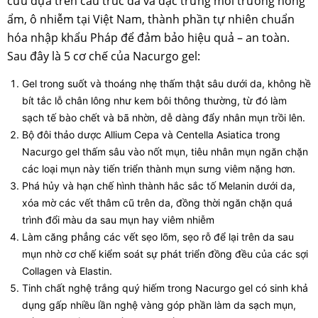
cứu dựa trên cấu trúc da và đặc trưng môi trường nóng
ẩm, ô nhiễm tại Việt Nam, thành phần tự nhiên chuẩn
hóa nhập khẩu Pháp để đảm bảo hiệu quả – an toàn.
Sau đây là 5 cơ chế của Nacurgo gel:
Gel trong suốt và thoáng nhẹ thấm thật sâu dưới da, không hề
bít tắc lỗ chân lông như kem bôi thông thường, từ đó làm
sạch tế bào chết và bã nhờn, dễ dàng đẩy nhân mụn trồi lên.
Bộ đôi thảo dược Allium Cepa và Centella Asiatica trong
Nacurgo gel thấm sâu vào nốt mụn, tiêu nhân mụn ngăn chặn
các loại mụn này tiến triển thành mụn sưng viêm nặng hơn.
Phá hủy và hạn chế hình thành hắc sắc tố Melanin dưới da,
xóa mờ các vết thâm cũ trên da, đồng thời ngăn chặn quá
trình đổi màu da sau mụn hay viêm nhiễm
Làm căng phẳng các vết sẹo lõm, sẹo rỗ để lại trên da sau
mụn nhờ cơ chế kiểm soát sự phát triển đồng đều của các sợi
Collagen và Elastin.
Tinh chất nghệ trắng quý hiếm trong Nacurgo gel có sinh khả
dụng gấp nhiều lần nghệ vàng góp phần làm da sạch mụn,