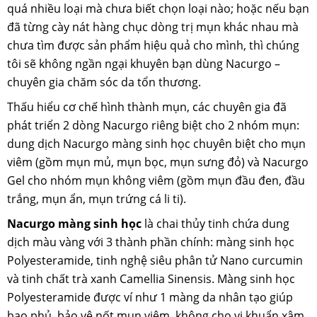
quá nhiều loại mà chưa biết chọn loại nào; hoặc nếu bạn
đã từng cày nát hàng chục dòng trị mụn khác nhau mà
chưa tìm được sản phẩm hiệu quả cho mình, thì chúng
tôi sẽ không ngần ngại khuyên bạn dùng Nacurgo –
chuyên gia chăm sóc da tổn thương.
Thấu hiểu cơ chế hình thành mụn, các chuyên gia đã
phát triển 2 dòng Nacurgo riêng biệt cho 2 nhóm mụn:
dung dịch Nacurgo màng sinh học chuyên biệt cho mụn
viêm (gồm mụn mủ, mụn bọc, mụn sưng đỏ) và Nacurgo
Gel cho nhóm mụn không viêm (gồm mụn đầu đen, đầu
trắng, mụn ẩn, mụn trứng cá li ti).
Nacurgo màng sinh học
là chai thủy tinh chứa dung
dịch màu vàng với 3 thành phần chính: màng sinh học
Polyesteramide, tinh nghệ siêu phân tử Nano curcumin
và tinh chất trà xanh Camellia Sinensis. Màng sinh học
Polyesteramide được ví như 1 màng da nhân tạo giúp
bao phủ, bảo vệ nốt mụn viêm, không cho vi khuẩn xâm