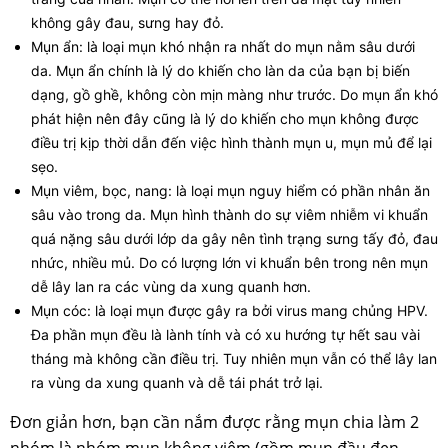
không gây đau, sưng hay đỏ.
Mụn ẩn: là loại mụn khó nhận ra nhất do mụn nằm sâu dưới
da. Mụn ẩn chính là lý do khiến cho làn da của bạn bị biến
dạng, gồ ghề, không còn mịn màng như trước. Do mụn ẩn khó
phát hiện nên đây cũng là lý do khiến cho mụn không được
điều trị kịp thời dẫn đến việc hình thành mụn u, mụn mủ để lại
sẹo.
Mụn viêm, bọc, nang: là loại mụn nguy hiểm có phần nhân ăn
sâu vào trong da. Mụn hình thành do sự viêm nhiễm vi khuẩn
quá nặng sâu dưới lớp da gây nên tình trạng sưng tấy đỏ, đau
nhức, nhiều mủ. Do có lượng lớn vi khuẩn bên trong nên mụn
dễ lây lan ra các vùng da xung quanh hơn.
Mụn cóc: là loại mụn được gây ra bởi virus mang chủng HPV.
Đa phần mụn đều là lành tính và có xu hướng tự hết sau vài
tháng mà không cần điều trị. Tuy nhiên mụn vẫn có thể lây lan
ra vùng da xung quanh và dễ tái phát trở lại.
Đơn giản hơn, bạn cần nắm được rằng mụn chia làm 2