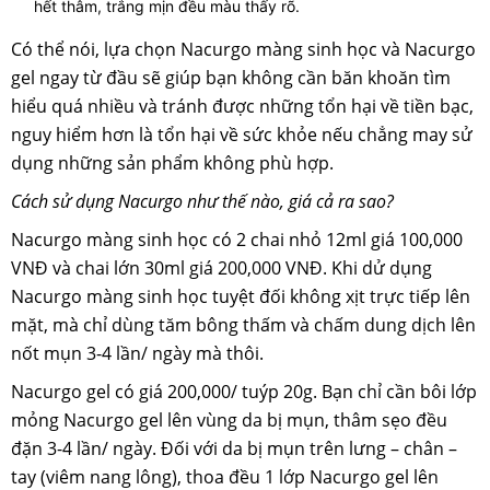
hết thâm, trắng mịn đều màu thấy rõ.
Có thể nói, lựa chọn Nacurgo màng sinh học và Nacurgo
gel ngay từ đầu sẽ giúp bạn không cần băn khoăn tìm
hiểu quá nhiều và tránh được những tổn hại về tiền bạc,
nguy hiểm hơn là tổn hại về sức khỏe nếu chẳng may sử
dụng những sản phẩm không phù hợp.
Cách sử dụng Nacurgo như thế nào, giá cả ra sao?
Nacurgo màng sinh học có 2 chai nhỏ 12ml giá 100,000
VNĐ và chai lớn 30ml giá 200,000 VNĐ. Khi dử dụng
Nacurgo màng sinh học tuyệt đối không xịt trực tiếp lên
mặt, mà chỉ dùng tăm bông thấm và chấm dung dịch lên
nốt mụn 3-4 lần/ ngày mà thôi.
Nacurgo gel có giá 200,000/ tuýp 20g. Bạn chỉ cần bôi lớp
mỏng Nacurgo gel lên vùng da bị mụn, thâm sẹo đều
đặn 3-4 lần/ ngày. Đối với da bị mụn trên lưng – chân –
tay (viêm nang lông), thoa đều 1 lớp Nacurgo gel lên