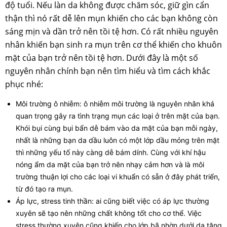
độ tuổi. Nếu làn da không được chăm sóc, giữ gìn cẩn
thận thì nó rất dễ lên mụn khiến cho các bạn không còn
sáng mịn và dần trở nên tồi tệ hơn. Có rất nhiều nguyên
nhân khiến bạn sinh ra mụn trên cơ thể khiến cho khuôn
mặt của bạn trở nên tồi tệ hơn. Dưới đây là một số
nguyên nhân chính bạn nên tìm hiểu và tìm cách khắc
phục nhé:
Môi trường ô nhiễm: ô nhiễm môi trường là nguyên nhân khá
quan trọng gây ra tình trạng mụn các loại ở trên mặt của bạn.
Khói bụi cùng bụi bẩn dễ bám vào da mặt của bạn mỗi ngày,
nhất là những bạn da dầu luôn có một lớp dầu mỏng trên mặt
thì những yếu tố này càng dễ bám dính. Cùng với khí hậu
nóng ẩm da mặt của bạn trở nên nhạy cảm hơn và là môi
trường thuận lợi cho các loại vi khuẩn có sẵn ở đây phát triển,
từ đó tạo ra mụn.
Áp lực, stress tinh thần: ai cũng biết việc có áp lực thường
xuyên sẽ tạo nên những chất không tốt cho cơ thể. Việc
stress thường xuyên cũng khiến cho lớp bã nhờn dưới da tăng