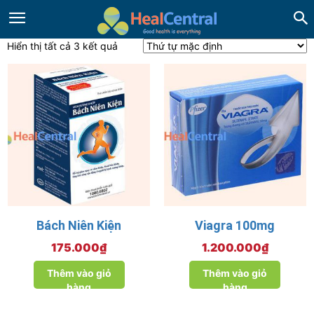
Hiển thị tất cả 3 kết quả
Bách Niên Kiện
Viagra 100mg
175.000
₫
1.200.000
₫
Thêm vào giỏ
Thêm vào giỏ
hàng
hàng