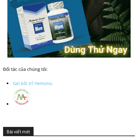
Đối tác của chúng tôi:
Gel bôi trĩ Hemono.
Bài viết mới