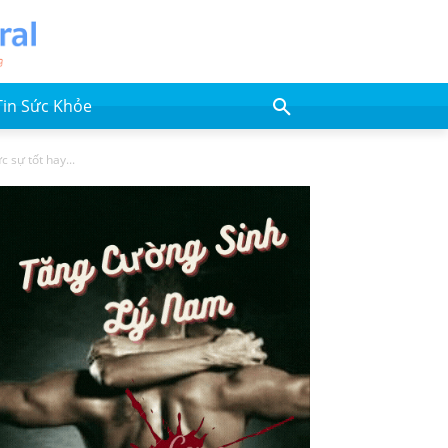
Tin Sức Khỏe
 sự tốt hay...