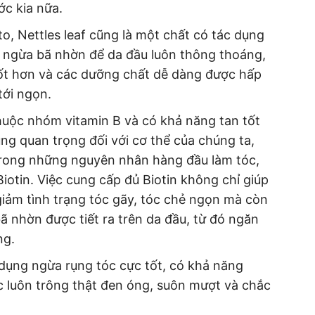
ớc kia nữa.
to, Nettles leaf cũng là một chất có tác dụng
n ngừa bã nhờn để da đầu luôn thông thoáng,
 tốt hơn và các dưỡng chất dễ dàng được hấp
tới ngọn.
 thuộc nhóm vitamin B và có khả năng tan tốt
ùng quan trọng đối với cơ thể của chúng ta,
 trong những nguyên nhân hàng đầu làm tóc,
iotin. Việc cung cấp đủ Biotin không chỉ giúp
giảm tình trạng tóc gãy, tóc chẻ ngọn mà còn
bã nhờn được tiết ra trên da đầu, từ đó ngăn
ng.
c dụng ngừa rụng tóc cực tốt, có khả năng
c luôn trông thật đen óng, suôn mượt và chắc