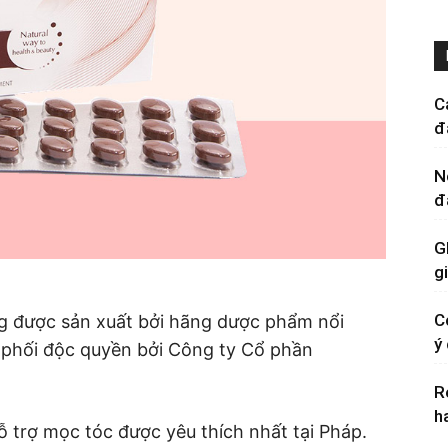
C
đ
N
đ
G
g
C
g được sản xuất bởi hãng dược phẩm nổi
ý
 phối độc quyền bởi Công ty Cổ phần
R
h
 trợ mọc tóc được yêu thích nhất tại Pháp.