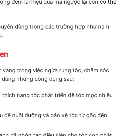
hông đem lại hiệu quả mà ngược lại còn có thể
khuyên dùng trong các trường hợp như nam
u.
Men
 vàng trong việc ngừa rụng tóc, chăm sóc
ời dùng những công dụng sau:
h thích nang tóc phát triển để tóc mọc nhiều
u để nuôi dưỡng và bảo vệ tóc từ gốc đến
sạch bã nhờn tạo điều kiện cho tóc con phát