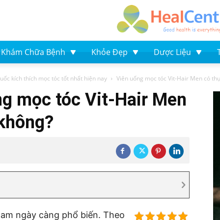
Khám Chữa Bệnh
Khỏe Đẹp
Dược Liệu
uốc kích thích mọc tóc tốt nhất hiện nay
Viên uống mọc tóc Vit-Hair Men có thực
ng mọc tóc Vit-Hair Men
 không?
 nam ngày càng phổ biến. Theo