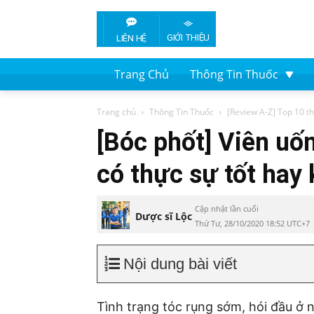
GIỚI THIỆU
LIÊN HỆ
Trang Chủ
Thông Tin Thuốc
Trang chủ
Thông Tin Thuốc
[Review A-Z] Top 10 th
[Bóc phốt] Viên uố
có thực sự tốt hay
Cập nhật lần cuối
Dược sĩ Lộc
Thứ Tư, 28/10/2020 18:52 UTC+7
Nội dung bài viết
Tình trạng tóc rụng sớm, hói đầu ở