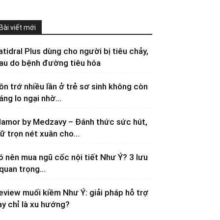
Bài viết mới
atidral Plus dùng cho người bị tiêu chảy,
au do bệnh đường tiêu hóa
ôn trớ nhiều lần ở trẻ sơ sinh không còn
áng lo ngại nhờ...
lamor by Medzavy – Đánh thức sức hút,
iữ trọn nét xuân cho...
ó nên mua ngũ cốc nội tiết Như Ý? 3 lưu
 quan trọng...
eview muối kiềm Như Ý: giải pháp hỗ trợ
ay chỉ là xu hướng?