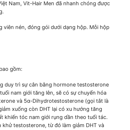
 Việt Nam, Vit-Hair Men đã nhanh chóng được
g.
g viên nén, đóng gói dưới dạng hộp. Mỗi hộp
 bao gồm:
g duy trì sự cân bằng hormone testosterone
 tuổi nam giới tăng lên, sẽ có sự chuyển hóa
terone và 5α-Dihydrotestosterone (gọi tắt là
giảm xuống còn DHT lại có xu hướng tăng
t khiến tóc nam giới rụng dần theo tuổi tác.
 khử testosterone, từ đó làm giảm DHT và