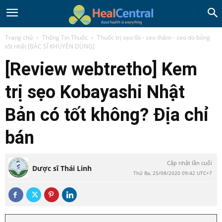
Trang chủ
Thông Tin Thuốc
Thuốc trị sẹo lồi - sẹo thâm - sẹo do bỏng
tốt nhất [BÁC SĨ KHUYÊN DÙNG]
[Review webtretho] Kem
trị sẹo Kobayashi Nhật
Bản có tốt không? Địa chỉ
bán
Cập nhật lần cuối
Dược sĩ Thái Linh
Thứ Ba, 25/08/2020 09:42 UTC+7