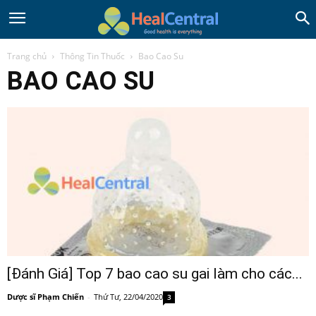
Trang chủ
Thông Tin Thuốc
Bao Cao Su
BAO CAO SU
[Đánh Giá] Top 7 bao cao su gai làm cho các...
Dược sĩ Phạm Chiến
-
Thứ Tư, 22/04/2020
3