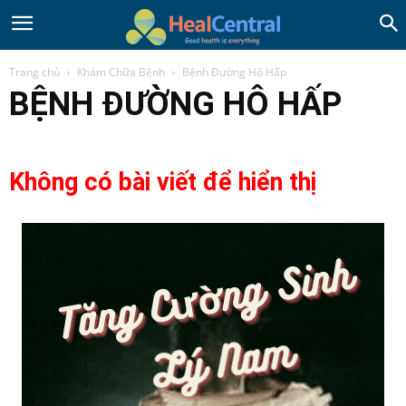
Trang chủ
Khám Chữa Bệnh
Bệnh Đường Hô Hấp
BỆNH ĐƯỜNG HÔ HẤP
Không có bài viết để hiển thị