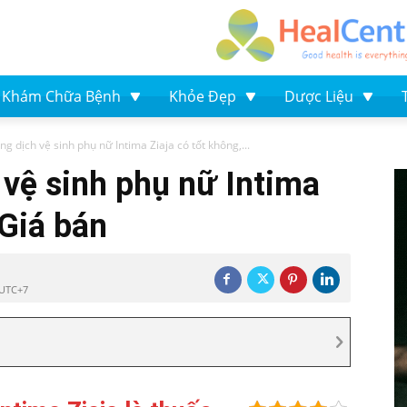
Khám Chữa Bệnh
Khỏe Đẹp
Dược Liệu
ng dịch vệ sinh phụ nữ Intima Ziaja có tốt không,...
 vệ sinh phụ nữ Intima
 Giá bán
 UTC+7