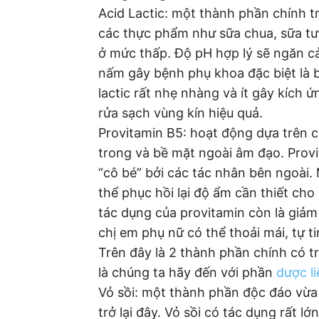
Acid Lactic: một thành phần chính tr
các thực phẩm như sữa chua, sữa tươ
ở mức thấp. Độ pH hợp lý sẽ ngăn cả
nấm gây bệnh phụ khoa đặc biệt là 
lactic rất nhẹ nhàng và ít gây kích 
rửa sạch vùng kín hiệu quả.
Provitamin B5: hoạt động dựa trên c
trong và bề mặt ngoài âm đạo. Provi
“cô bé” bởi các tác nhân bên ngoài.
thể phục hồi lại độ ẩm cần thiết cho
tác dụng của provitamin còn là giảm
chị em phụ nữ có thể thoải mái, tự t
Trên đây là 2 thành phần chính có t
là chúng ta hãy đến với phần
dược li
Vỏ sồi: một thành phần độc đáo vừa
trở lại đây. Vỏ sồi có tác dụng rất l