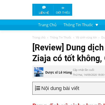
GIỚI THIỆU
LIÊN HỆ
Trang Chủ
Thông Tin Thuốc
Trang chủ
Thông Tin Thuốc
Vệ sinh vùng kín
Du
[Review] Dung dịch
Ziaja có tốt không,
Cập nhật lần cuối
Dược sĩ Lê Hùng
Thứ Hai, 14/09/2020 18:00
Nội dung bài viết