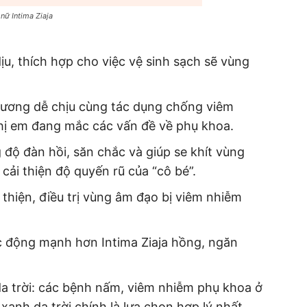
nữ Intima Ziaja
ịu, thích hợp cho việc vệ sinh sạch sẽ vùng
 hương dễ chịu cùng tác dụng chống viêm
hị em đang mắc các vấn đề về phụ khoa.
 độ đàn hồi, săn chắc và giúp se khít vùng
cải thiện độ quyến rũ của “cô bé”.
 thiện, điều trị vùng âm đạo bị viêm nhiễm
ác động mạnh hơn Intima Ziaja hồng, ngăn
a trời: các bệnh nấm, viêm nhiễm phụ khoa ở
xanh da trời chính là lựa chọn hợp lý nhất.