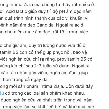
ong Intima Ziaja mà chúng ta thấy rất nhiều ở
i. Acid lactic giúp duy trì độ pH âm đạo nằm
n quá trình hình thành của các vi khuẩn, vi
bệnh nấm âm đạo Candida. Ngoài ra acid
ứng cho niêm mạc âm đạo, rất tốt trong việc
ơ chế giữ ẩm, duy trì lượng nước vừa đủ ở
tamin B5 còn có thể giúp phục hồi, bảo vệ
 Một nghiên cứu chỉ ra rằng, provitamin B5 có
 vùng kín chỉ sau 2-3 tuần sử dụng. Ngoài ra
 các tác nhân gây viêm, ngứa âm đạo, giúp
in hơn trong cả ngày dài.
rong mỗi sản phẩm Intima Ziaja. Còn dưới đây
ệu
có trong các loại sản phẩm khác nhau.
 được nghiên cứu và phát triển trong vài năm
ớn trong việc làm se khít “cô bé” và khử mùi cực