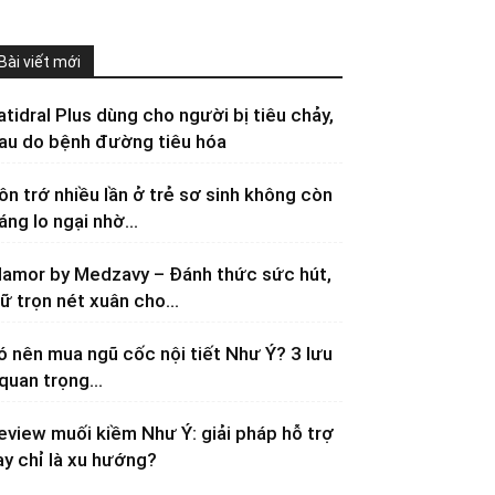
Bài viết mới
atidral Plus dùng cho người bị tiêu chảy,
au do bệnh đường tiêu hóa
ôn trớ nhiều lần ở trẻ sơ sinh không còn
áng lo ngại nhờ...
lamor by Medzavy – Đánh thức sức hút,
iữ trọn nét xuân cho...
ó nên mua ngũ cốc nội tiết Như Ý? 3 lưu
 quan trọng...
eview muối kiềm Như Ý: giải pháp hỗ trợ
ay chỉ là xu hướng?