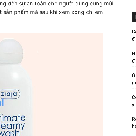
ớng đến sự an toàn cho người dùng cùng mùi
ột sản phẩm mà sau khi xem xong chị em
C
đ
N
đ
G
g
C
ý
R
h