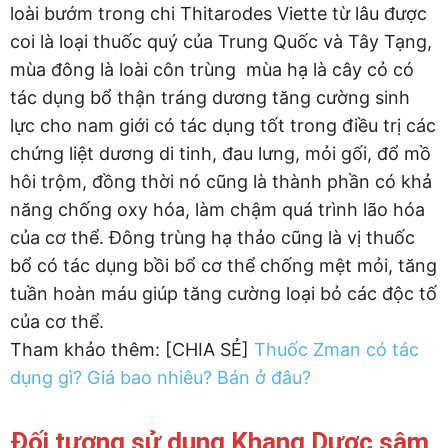
loài bướm trong chi Thitarodes Viette từ lâu được
coi là loại thuốc quý của Trung Quốc và Tây Tạng,
mùa đông là loài côn trùng mùa hạ là cây cỏ có
tác dụng bổ thận tráng dương tăng cường sinh
lực cho nam giới có tác dụng tốt trong điều trị các
chứng liệt dương di tinh, đau lưng, mỏi gối, đổ mồ
hôi trộm, đồng thời nó cũng là thành phần có khả
năng chống oxy hóa, làm chậm quá trình lão hóa
của cơ thể. Đông trùng hạ thảo cũng là vị thuốc
bổ có tác dụng bồi bổ cơ thể chống mệt mỏi, tăng
tuần hoàn máu giúp tăng cường loại bỏ các độc tố
của cơ thể.
Tham khảo thêm: [CHIA SẺ]
Thuốc Zman có tác
dụng gì? Giá bao nhiêu? Bán ở đâu?
Đối tượng sử dụng Khang Dược sâm