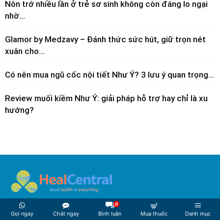
Nôn trớ nhiều lần ở trẻ sơ sinh không còn đáng lo ngại
nhờ...
Glamor by Medzavy – Đánh thức sức hút, giữ trọn nét
xuân cho...
Có nên mua ngũ cốc nội tiết Như Ý? 3 lưu ý quan trọng...
Review muối kiềm Như Ý: giải pháp hỗ trợ hay chỉ là xu
hướng?
0
Thành lập với sứ mệnh đưa thông tin y dược đến gần mọi
Gọi ngay
Chát ngay
Bình luận
Mua thuốc
Danh mục