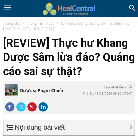
Trang chủ
Thông Tin Thuốc
10 Thuốc cường dương tốt nhất hiện nay
[BÁC SĨ KHUYÊN DÙNG 2022]
[REVIEW] Thực hư Khang
Dược Sâm lừa đảo? Quảng
cáo sai sự thật?
Cập nhật lần cuối
Dược sĩ Phạm Chiến
Thứ Ba, 15/09/2020 09:30 UTC+7
Nội dung bài viết