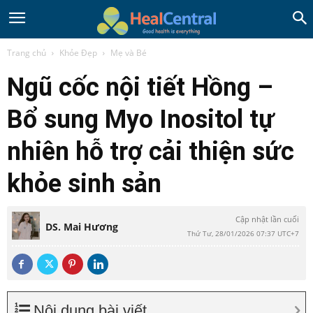
Trang chủ
Khỏe Đẹp
Mẹ và Bé
Ngũ cốc nội tiết Hồng –
Bổ sung Myo Inositol tự
nhiên hỗ trợ cải thiện sức
khỏe sinh sản
Cập nhật lần cuối
DS. Mai Hương
Thứ Tư, 28/01/2026 07:37 UTC+7
Nội dung bài viết