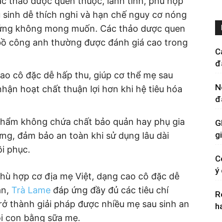
c thảo dược quen thuộc, lành tính, phù hợp
au sinh dễ thích nghi và hạn chế nguy cơ nóng
ản ứng không mong muốn. Các thảo dược quen
bồ công anh thường được đánh giá cao trong
C
đ
ao cô đặc dễ hấp thu, giúp cơ thể mẹ sau
N
 nhận hoạt chất thuận lợi hơn khi hệ tiêu hóa
đ
hẩm không chứa chất bảo quản hay phụ gia
G
g
ng, đảm bảo an toàn khi sử dụng lâu dài
i phục.
C
ý
phù hợp cơ địa mẹ Việt, dạng cao cô đặc dễ
ản,
Trà Lame
đáp ứng đầy đủ các tiêu chí
R
 trở thành giải pháp được nhiều mẹ sau sinh an
h
i con bằng sữa mẹ.