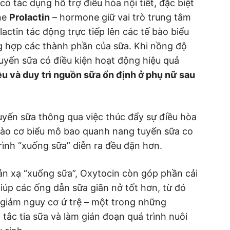
ó tác dụng hỗ trợ điều hòa nội tiết, đặc biệt
ne
Prolactin
– hormone giữ vai trò trung tâm
actin tác động trực tiếp lên các tế bào biểu
ng hợp các thành phần của sữa. Khi nồng độ
uyến sữa có điều kiện hoạt động hiệu quả
ều và duy trì nguồn sữa ổn định ở phụ nữ sau
uyến sữa thông qua việc thúc đẩy sự điều hòa
bào cơ biểu mô bao quanh nang tuyến sữa co
rình “xuống sữa” diễn ra đều đặn hơn.
ản xạ “xuống sữa”, Oxytocin còn góp phần cải
giúp các ống dẫn sữa giãn nở tốt hơn, từ đó
 giảm nguy cơ ứ trệ – một trong những
tắc tia sữa và làm gián đoạn quá trình nuôi