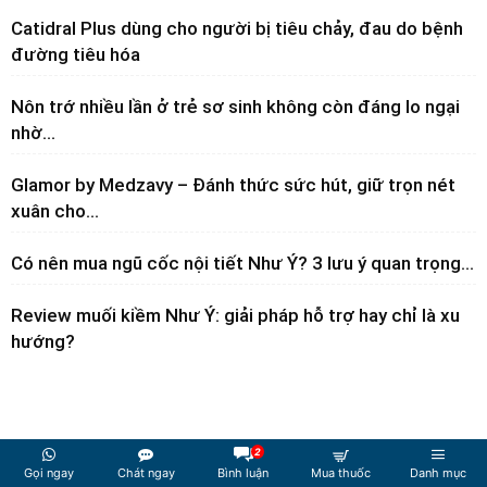
Catidral Plus dùng cho người bị tiêu chảy, đau do bệnh
đường tiêu hóa
Nôn trớ nhiều lần ở trẻ sơ sinh không còn đáng lo ngại
nhờ...
Glamor by Medzavy – Đánh thức sức hút, giữ trọn nét
xuân cho...
Có nên mua ngũ cốc nội tiết Như Ý? 3 lưu ý quan trọng...
Review muối kiềm Như Ý: giải pháp hỗ trợ hay chỉ là xu
hướng?
2
Gọi ngay
Chát ngay
Bình luận
Mua thuốc
Danh mục