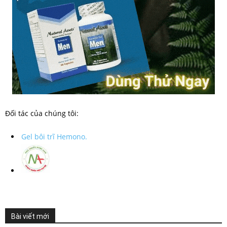
Đối tác của chúng tôi:
Gel bôi trĩ Hemono.
Bài viết mới