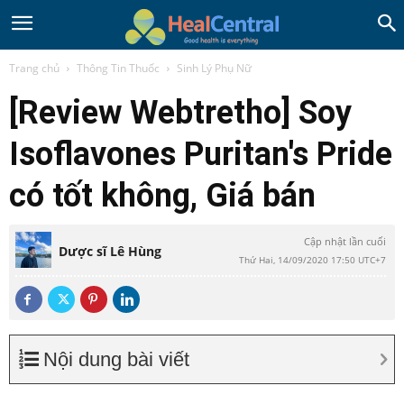
Trang chủ
Thông Tin Thuốc
Sinh Lý Phụ Nữ
[Review Webtretho] Soy
Isoflavones Puritan's Pride
có tốt không, Giá bán
Cập nhật lần cuối
Dược sĩ Lê Hùng
Thứ Hai, 14/09/2020 17:50 UTC+7
Nội dung bài viết