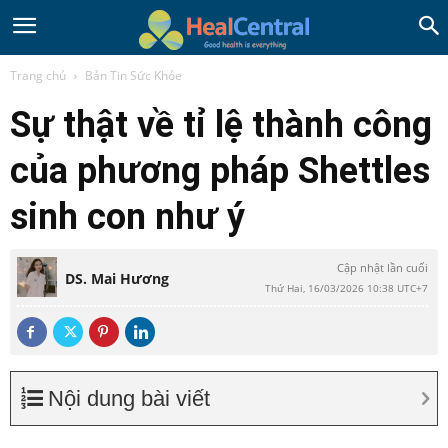
Trang chủ
Bản Tin Sức Khỏe
Sự thật về tỉ lệ thành công
của phương pháp Shettles
sinh con như ý
Cập nhật lần cuối
DS. Mai Hương
Thứ Hai, 16/03/2026 10:38 UTC+7
Nội dung bài viết