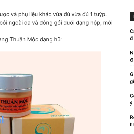
ợc và phụ liệu khác vừa đủ vừa đủ 1 tuýp.
ôi ngoài da và đóng gói dưới dạng hộp, mỗi
C
đ
dạng Thuần Mộc dạng hũ:
N
đ
G
g
C
ý
R
h