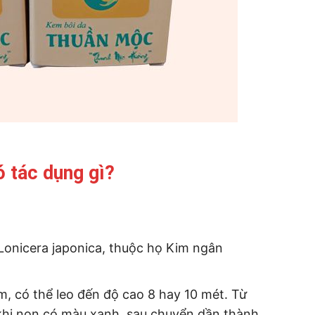
 tác dụng gì?
Lonicera japonica, thuộc họ Kim ngân
m, có thể leo đến độ cao 8 hay 10 mét. Từ
khi non có màu xanh, sau chuyển dần thành