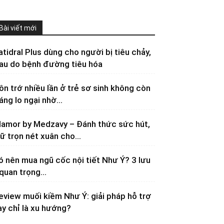
Bài viết mới
atidral Plus dùng cho người bị tiêu chảy,
au do bệnh đường tiêu hóa
ôn trớ nhiều lần ở trẻ sơ sinh không còn
áng lo ngại nhờ...
lamor by Medzavy – Đánh thức sức hút,
iữ trọn nét xuân cho...
ó nên mua ngũ cốc nội tiết Như Ý? 3 lưu
 quan trọng...
eview muối kiềm Như Ý: giải pháp hỗ trợ
ay chỉ là xu hướng?