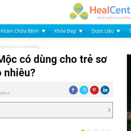
Khám Chữa Bệnh
Khỏe Đẹp
Dược Liệu
 cho trẻ sơ sinh không,...
Mộc có dùng cho trẻ sơ
o nhiêu?
4 UTC+7