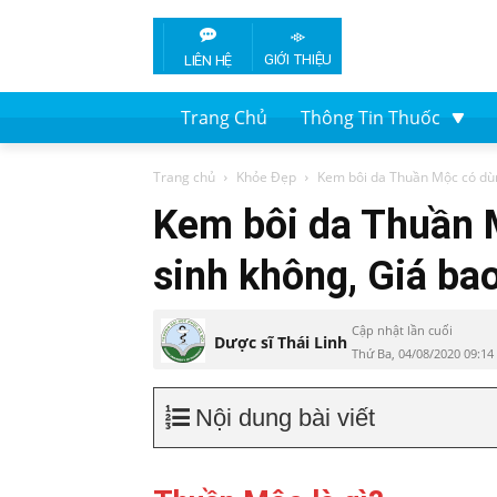
GIỚI THIỆU
LIÊN HỆ
Trang Chủ
Thông Tin Thuốc
Trang chủ
Khỏe Đẹp
Kem bôi da Thuần Mộc có dùng
Kem bôi da Thuần 
sinh không, Giá ba
Cập nhật lần cuối
Dược sĩ Thái Linh
Thứ Ba, 04/08/2020 09:1
Nội dung bài viết