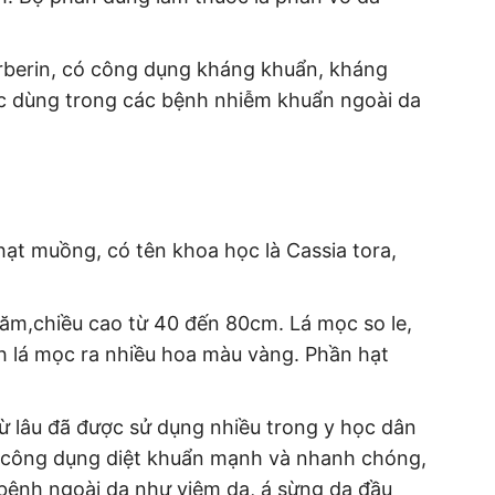
berin, có công dụng kháng khuẩn, kháng
c dùng trong các bệnh nhiễm khuẩn ngoài da
ạt muồng, có tên khoa học là Cassia tora,
ăm,chiều cao từ 40 đến 80cm. Lá mọc so le,
nh lá mọc ra nhiều hoa màu vàng. Phần hạt
từ lâu đã được sử dụng nhiều trong y học dân
ó công dụng diệt khuẩn mạnh và nhanh chóng,
bệnh ngoài da như viêm da, á sừng da đầu