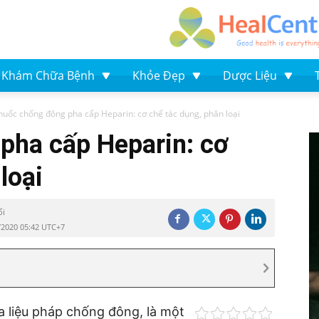
Khám Chữa Bệnh
Khỏe Đẹp
Dược Liệu
huốc chống đông pha cấp Heparin: cơ chế tác dụng, phân loại
pha cấp Heparin: cơ
loại
ối
/2020 05:42 UTC+7
 liệu pháp chống đông, là một