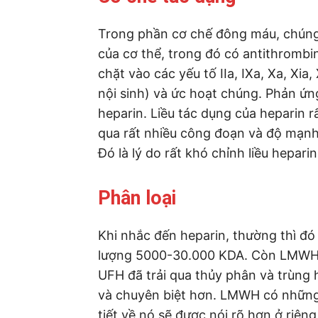
Trong phần cơ chế đông máu, chúng
của cơ thể, trong đó có antithromb
chặt vào các yếu tố IIa, IXa, Xa, Xi
nội sinh) và ức hoạt chúng. Phản ứn
heparin. Liều tác dụng của heparin rấ
qua rất nhiều công đoạn và độ mạn
Đó là lý do rất khó chỉnh liều hepari
Phân loại
Khi nhắc đến heparin, thường thì đ
lượng 5000-30.000 KDA. Còn LMWH (
UFH đã trải qua thủy phân và trùng
và chuyên biệt hơn. LMWH có những
tiết về nó sẽ được nói rõ hơn ở riên