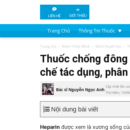
GIỚI THIỆU
LIÊN HỆ
Trang Chủ
Thông Tin Thuốc
Trang chủ
Khám Chữa Bệnh
Bệnh Huyết Học
T
Thuốc chống đông 
chế tác dụng, phân 
Cập nhật lần cu
Bác sĩ Nguyễn Ngọc Anh
Thứ Năm, 13/08
Nội dung bài viết
Heparin
được xem là xương sống của