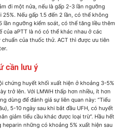
iảm đi một nửa, nếu là gấp 2-3 lần ngưỡng
đi 25%. Nếu gấp 1.5 đến 2 lần, có thể không
5 lần ngưỡng kiểm soát, có thể tăng liều thêm
hế của aPTT là nó có thể khác nhau ở các
 chuẩn của thuốc thử. ACT thì được ưu tiên
er.
ứ cần lưu ý
hội chứng huyết khối xuất hiện ở khoảng 3-5%
y trở lên. Với LMWH thấp hơn nhiều, ít hơn
g dùng để đánh giá sự liên quan này: “Tiểu
u), 5-10 ngày sau khi bắt đầu UFH, có huyết
ân giảm tiểu cầu khác được loại trừ”. Hầu hết
ng heparin những có khoảng 5% xuất hiện sau