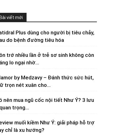
Bài viết mới
atidral Plus dùng cho người bị tiêu chảy,
au do bệnh đường tiêu hóa
ôn trớ nhiều lần ở trẻ sơ sinh không còn
áng lo ngại nhờ...
lamor by Medzavy – Đánh thức sức hút,
iữ trọn nét xuân cho...
ó nên mua ngũ cốc nội tiết Như Ý? 3 lưu
 quan trọng...
eview muối kiềm Như Ý: giải pháp hỗ trợ
ay chỉ là xu hướng?