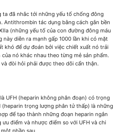
 ta đã nhắc tới những yếu tố chống đông
in. Antithrombin tác dụng bằng cách gắn bền
a, XIIa (những yếu tố của con đường đông máu
g này diễn ra mạnh gấp 1000 lần khi có mặt
t khó để dự đoán bởi việc chiết xuất nó trải
h của nó khác nhau theo từng mẻ sản phẩm.
n và đòi hỏi phải được theo dõi cẩn thận.
ó là UFH (heparin không phân đoạn) có trọng
heparin trọng lượng phân tử thấp) là những
 hợp để tạo thành những đoạn heparin ngắn
 ưu điểm và nhược điểm so với UFH và chi
g một phần sau.