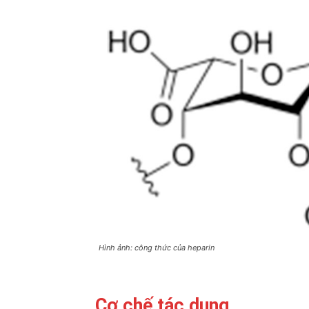
Hình ảnh: công thức của heparin
Cơ chế tác dụng