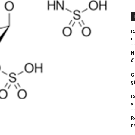
C
đ
N
đ
G
g
C
ý
R
h