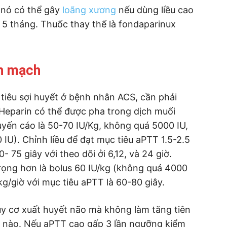
 nó có thể gây
loãng xương
nếu dùng liều cao
 5 tháng. Thuốc thay thế là fondaparinux
nh mạch
 tiêu sợi huyết ở bệnh nhân ACS, cần phải
. Heparin có thể được pha trong dịch muối
yến cáo là 50-70 IU/Kg, không quá 5000 IU,
0 IU). Chỉnh liều để đạt mục tiêu aPTT 1.5-2.5
 75 giây với theo dõi ởi 6,12, và 24 giờ.
ọng hơn là bolus 60 IU/kg (không quá 4000
/kg/giờ với mục tiêu aPTT là 60-80 giây.
y cơ xuất huyết não mà không làm tăng tiên
 nào. Nếu aPTT cao gấp 3 lần ngưỡng kiểm