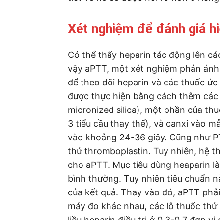
Xét nghiệm để đánh giá hi
Có thể thấy heparin tác động lên cá
vậy aPTT, một xét nghiệm phản ánh 
để theo dõi heparin và các thuốc ức
được thực hiện bằng cách thêm các 
micronized silica), một phần của th
3 tiểu cầu thay thế), và canxi vào m
vào khoảng 24-36 giây. Cũng như PT,
thử thromboplastin. Tuy nhiên, hệ 
cho aPTT. Mục tiêu dùng heaparin là
bình thường. Tuy nhiên tiêu chuẩn nà
của kết quả. Thay vào đó, aPTT phải
máy đo khác nhau, các lô thuốc thử
liều heparin điều trị ở 0.3-0.7 đơn 