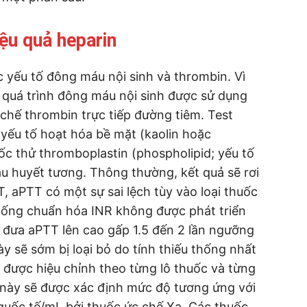
ệu quả heparin
c yếu tố đông máu nội sinh và thrombin. Vì
quá trình đông máu nội sinh được sử dụng
 chế thrombin trực tiếp đường tiêm. Test
yếu tố hoạt hóa bề mặt (kaolin hoặc
uốc thử thromboplastin (phospholipid; yếu tố
ẫu huyết tương. Thông thường, kết quả sẽ rơi
 aPTT có một sự sai lệch tùy vào loại thuốc
thống chuẩn hóa INR không được phát triển
 đưa aPTT lên cao gấp 1.5 đến 2 lần ngưỡng
y sẽ sớm bị loại bỏ do tính thiếu thống nhất
 được hiệu chỉnh theo từng lô thuốc và từng
 này sẽ được xác định mức độ tương ứng với
vị quốc tế/mL bởi thuốc ức chế Xa. Các thuốc