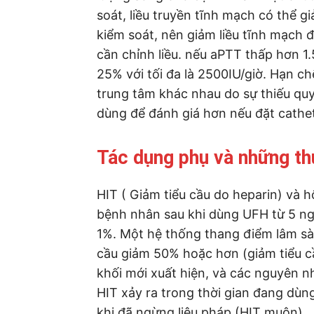
soát, liều truyền tĩnh mạch có thể g
kiểm soát, nên giảm liều tĩnh mạch 
cần chỉnh liều. nếu aPTT thấp hơn 1.
25% với tối đa là 2500IU/giờ. Hạn c
trung tâm khác nhau do sự thiếu quy
dùng để đánh giá hơn nếu đặt cathet
Tác dụng phụ và những th
HIT ( Giảm tiểu cầu do heparin) và 
bệnh nhân sau khi dùng UFH từ 5 ngà
1%. Một hệ thống thang điểm lâm sàn
cầu giảm 50% hoặc hơn (giảm tiểu cầ
khối mới xuất hiện, và các nguyên nh
HIT xảy ra trong thời gian đang dù
khi đã ngừng liệu pháp (HIT muộn).