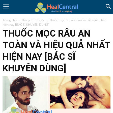
Trang chủ
Thông Tin Thuốc
Thuốc mọc râu an toàn và hiệu quả nhất
hiện nay [BÁC SĨ KHUYÊN DÙNG]
THUỐC MỌC RÂU AN
TOÀN VÀ HIỆU QUẢ NHẤT
HIỆN NAY [BÁC SĨ
KHUYÊN DÙNG]