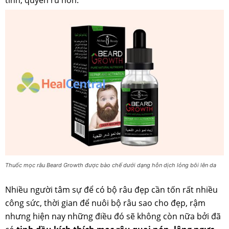
Thuốc mọc râu Beard Growth được bào chế dưới dạng hỗn dịch lỏng bôi lên da
Nhiều người tâm sự để có bộ râu đẹp cần tốn rất nhiều
công sức, thời gian để nuôi bộ râu sao cho đẹp, rậm
nhưng hiện nay những điều đó sẽ không còn nữa bởi đã