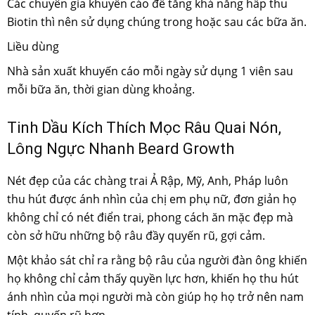
Các chuyên gia khuyến cáo để tăng khả năng hấp thu
Biotin thì nên sử dụng chúng trong hoặc sau các bữa ăn.
Liều dùng
Nhà sản xuất khuyến cáo mỗi ngày sử dụng 1 viên sau
mỗi bữa ăn, thời gian dùng khoảng.
Tinh Dầu Kích Thích Mọc Râu Quai Nón,
Lông Ngực Nhanh Beard Growth
Nét đẹp của các chàng trai Ả Rập, Mỹ, Anh, Pháp luôn
thu hút được ánh nhìn của chị em phụ nữ, đơn giản họ
không chỉ có nét điển trai, phong cách ăn mặc đẹp mà
còn sở hữu những bộ râu đầy quyến rũ, gợi cảm.
Một khảo sát chỉ ra rằng bộ râu của người đàn ông khiến
họ không chỉ cảm thấy quyền lực hơn, khiến họ thu hút
ánh nhìn của mọi người mà còn giúp họ họ trở nên nam
tính, quyến rũ hơn.