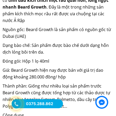
có
tinh dầu kích thích mọc râu quai nón, lông ngực
nhanh Beard Growth
. Đây là một trong những sản
phẩm kích thích mọc râu rất được ưa chuộng tại các
nước Ả Rập
Nguồn gốc: Beard Growth là sản phẩm có nguồn gốc từ
Dubai (UAE)
Dạng bào chế: Sản phẩm được bào chế dưới dạng hỗn
dịch lỏng bôi trên da.
Đóng gói: Hộp 1 lọ 40ml
Giá: Beard Growth hiện nay được bán với giá trị dao
động khoảng 280.000 đồng/ hộp
Thành phần: Giống như nhiều loại sản phẩm trước
Beard Growth cũng được tổng hợp từ các thảo dược tự
nhiên như Angelica Extract, Palmetto, dầu cây trà,
0375.288.862
Polygonum multiflorum Extract…
Công dụng