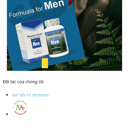
Đối tác của chúng tôi:
Gel bôi trĩ Hemono.