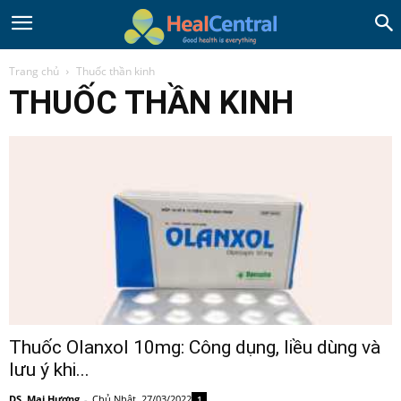
Trang chủ
Thuốc thần kinh
THUỐC THẦN KINH
Thuốc Olanxol 10mg: Công dụng, liều dùng và
lưu ý khi...
DS. Mai Hương
-
Chủ Nhật, 27/03/2022
1