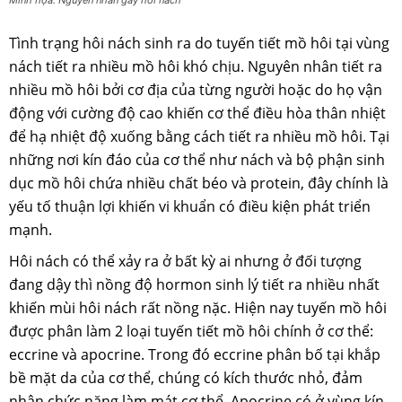
Tình trạng hôi nách sinh ra do tuyến tiết mồ hôi tại vùng
nách tiết ra nhiều mồ hôi khó chịu. Nguyên nhân tiết ra
nhiều mồ hôi bởi cơ địa của từng người hoặc do họ vận
động với cường độ cao khiến cơ thể điều hòa thân nhiệt
để hạ nhiệt độ xuống bằng cách tiết ra nhiều mồ hôi. Tại
những nơi kín đáo của cơ thể như nách và bộ phận sinh
dục mồ hôi chứa nhiều chất béo và protein, đây chính là
yếu tố thuận lợi khiến vi khuẩn có điều kiện phát triển
mạnh.
Hôi nách có thể xảy ra ở bất kỳ ai nhưng ở đối tượng
đang dậy thì nồng độ hormon sinh lý tiết ra nhiều nhất
khiến mùi hôi nách rất nồng nặc. Hiện nay tuyến mồ hôi
được phân làm 2 loại tuyến tiết mồ hôi chính ở cơ thể:
eccrine và apocrine. Trong đó eccrine phân bố tại khắp
bề mặt da của cơ thể, chúng có kích thước nhỏ, đảm
nhận chức năng làm mát cơ thể. Apocrine có ở vùng kín