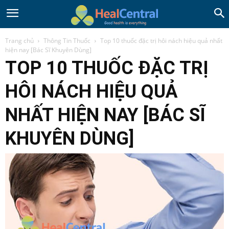
Trang chủ
Thông Tin Thuốc
Top 10 thuốc đặc trị hôi nách hiệu quả nhất
hiện nay [Bác Sĩ Khuyên Dùng]
TOP 10 THUỐC ĐẶC TRỊ
HÔI NÁCH HIỆU QUẢ
NHẤT HIỆN NAY [BÁC SĨ
KHUYÊN DÙNG]