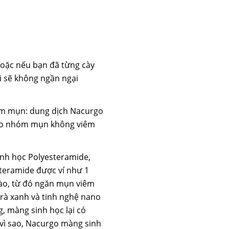
hoặc nếu bạn đã từng cày
i sẽ không ngần ngại
hóm mụn: dung dịch Nacurgo
cho nhóm mụn không viêm
inh học Polyesteramide,
steramide được ví như 1
ào, từ đó ngăn mụn viêm
 trà xanh và tinh nghệ nano
, màng sinh học lại có
 vì sao, Nacurgo màng sinh