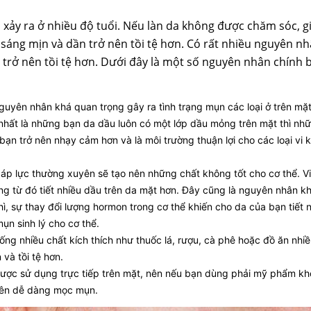
xảy ra ở nhiều độ tuổi. Nếu làn da không được chăm sóc, giữ
sáng mịn và dần trở nên tồi tệ hơn. Có rất nhiều nguyên n
trở nên tồi tệ hơn. Dưới đây là một số nguyên nhân chính b
guyên nhân khá quan trọng gây ra tình trạng mụn các loại ở trên mặt
hất là những bạn da dầu luôn có một lớp dầu mỏng trên mặt thì nh
ạn trở nên nhạy cảm hơn và là môi trường thuận lợi cho các loại vi k
 có áp lực thường xuyên sẽ tạo nên những chất không tốt cho cơ thể. 
ng từ đó tiết nhiều dầu trên da mặt hơn. Đây cũng là nguyên nhân kh
thì, sự thay đổi lượng hormon trong cơ thể khiến cho da của bạn tiết 
mụn sinh lý cho cơ thể.
ng nhiều chất kích thích như thuốc lá, rượu, cà phê hoặc đồ ăn nh
và tồi tệ hơn.
ợc sử dụng trực tiếp trên mặt, nên nếu bạn dùng phải mỹ phẩm k
 nên dễ dàng mọc mụn.