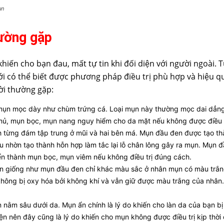
ụn
hường gặp
hiến cho bạn đau, mất tự tin khi đối diện với người ngoài. 
i có thể biết được phương pháp điều trị phù hợp và hiệu qu
ời thường gặp:
mụn mọc dày như chùm trứng cá. Loại mụn này thường mọc dai dẳng,
ủ, mụn bọc, mụn nang nguy hiểm cho da mặt nếu không được điều trị
từng đám tập trung ở mũi và hai bên má. Mụn đầu đen được tạo thàn
u nhờn tạo thành hỗn hợp làm tắc lại lỗ chân lông gây ra mụn. Mụn
n thành mụn bọc, mụn viêm nếu không điều trị đúng cách.
ần giống như mụn đầu đen chỉ khác màu sắc ở nhân mụn có màu trắn
hông bị oxy hóa bởi không khí và vẫn giữ được màu trắng của nhân. 
n nằm sâu dưới da. Mụn ẩn chính là lý do khiến cho làn da của bạn b
n nên đây cũng là lý do khiến cho mụn không được điều trị kịp thời