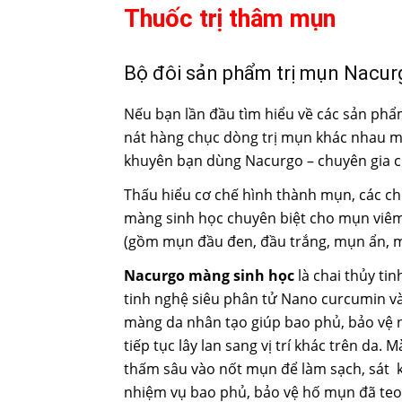
Thuốc trị thâm mụn
Bộ đôi sản phẩm trị mụn Nacur
Nếu bạn lần đầu tìm hiểu về các sản phẩm
nát hàng chục dòng trị mụn khác nhau m
khuyên bạn dùng Nacurgo – chuyên gia 
Thấu hiểu cơ chế hình thành mụn, các ch
màng sinh học chuyên biệt cho mụn vi
(gồm mụn đầu đen, đầu trắng, mụn ẩn, mụn
Nacurgo màng sinh học
là chai thủy ti
tinh nghệ siêu phân tử Nano curcumin và
màng da nhân tạo giúp bao phủ, bảo vệ 
tiếp tục lây lan sang vị trí khác trên da.
thấm sâu vào nốt mụn để làm sạch, sát k
nhiệm vụ bao phủ, bảo vệ hố mụn đã teo 