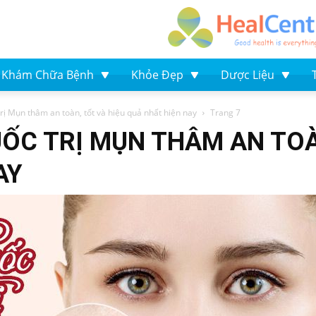
Khám Chữa Bệnh
Khỏe Đẹp
Dược Liệu
rị Mụn thâm an toàn, tốt và hiệu quả nhất hiện nay
Trang 7
UỐC TRỊ MỤN THÂM AN TOÀ
AY