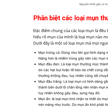
Nguyên nhân gây ra m
Phân biệt các loại mụn t
Đặc điểm chung của các loại mụn là đều k
hiểu rõ mụn của mình là loại mụn nào mớ
Dưới đây là một số loại mụn mà mọi ngư
Mụn trứng cá: Đúng như tên gọi hình dạng 
Nặng hơn là nhiễm trùng gây nên các mụn m
Mụn đầu đen: Là loại mụn thường mọc thành 
do các hạt bụi hoặc tế bào da chết cùng dầ
thường không đau, tuy nhiên cũng dễ chuyể
Mụn đầu trắng: Là loại mụn có hình dáng g
thành bên dưới lỗ chân lông nên nhân mụn k
tuy nhiên không gây đau, sưng hay đỏ.
Mụn ẩn: là loại mụn khó nhận ra nhất do mụ
mịn màng như trước. Do mụn ẩn khó phát hiệ