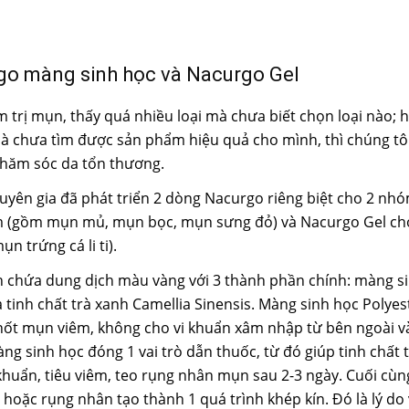
go màng sinh học và Nacurgo Gel
 trị mụn, thấy quá nhiều loại mà chưa biết chọn loại nào; 
à chưa tìm được sản phẩm hiệu quả cho mình, thì chúng tô
chăm sóc da tổn thương.
uyên gia đã phát triển 2 dòng Nacurgo riêng biệt cho 2 n
êm (gồm mụn mủ, mụn bọc, mụn sưng đỏ) và Nacurgo Gel 
 trứng cá li ti).
nh chứa dung dịch màu vàng với 3 thành phần chính: màng s
 tinh chất trà xanh Camellia Sinensis. Màng sinh học Polye
nốt mụn viêm, không cho vi khuẩn xâm nhập từ bên ngoài v
 Màng sinh học đóng 1 vai trò dẫn thuốc, từ đó giúp tinh chất
huẩn, tiêu viêm, teo rụng nhân mụn sau 2-3 ngày. Cuối cùng
hoặc rụng nhân tạo thành 1 quá trình khép kín. Đó là lý do