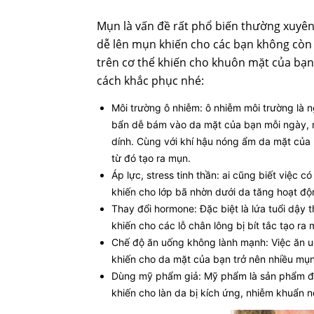
Mụn là vấn đề rất phổ biến thường xuyên 
dễ lên mụn khiến cho các bạn không còn 
trên cơ thể khiến cho khuôn mặt của bạn 
cách khắc phục nhé:
Môi trường ô nhiễm: ô nhiễm môi trường là n
bẩn dễ bám vào da mặt của bạn mỗi ngày, n
dính. Cùng với khí hậu nóng ẩm da mặt của b
từ đó tạo ra mụn.
Áp lực, stress tinh thần: ai cũng biết việc
khiến cho lớp bã nhờn dưới da tăng hoạt độ
Thay đổi hormone: Đặc biệt là lứa tuổi dậy 
khiến cho các lỗ chân lông bị bít tắc tạo ra 
Chế độ ăn uống không lành mạnh: Việc ăn uố
khiến cho da mặt của bạn trở nên nhiều mụn 
Dùng mỹ phẩm giả: Mỹ phẩm là sản phẩm đư
khiến cho làn da bị kích ứng, nhiễm khuẩn