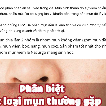
 có phần nhân ăn sâu vào trong da. Mụn hình thành do sự viêm nhiễ
 nhức, nhiều mủ. Do có lượng lớn vi khuẩn bên trong nên mụn dễ lây
 mang chủng HPV. Đa phần mụn đều là lành tính và có xu hướng tự h
 vùng da xung quanh và dễ tái phát trở lại.
ụn chia làm 2 nhóm là nhóm mụn không viêm (gồm mụn đầ
, mụn viêm, bọc, nang, mụn cóc). Sản phẩm tốt nhất cho 
nhóm mụn viêm là Nacurgo màng sinh học.