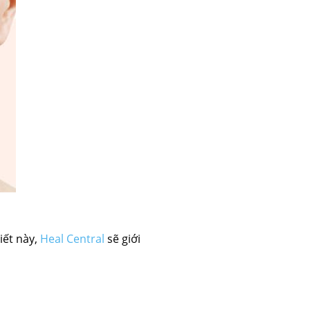
iết này,
Heal Central
sẽ giới