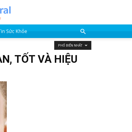
Tin Sức Khỏe
PHỔ BIẾN NHẤT
N, TỐT VÀ HIỆU