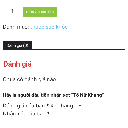
Tố
Thêm vào giỏ hàng
Nữ
Khang
Danh mục:
thuốc sức khỏe
số
lượng
Đánh giá (0)
Đánh giá
Chưa có đánh giá nào.
Hãy là người đầu tiên nhận xét “Tố Nữ Khang”
Đánh giá của bạn
*
Nhận xét của bạn
*