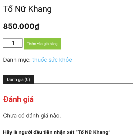
Tố Nữ Khang
850.000
₫
Tố
Thêm vào giỏ hàng
Nữ
Khang
Danh mục:
thuốc sức khỏe
số
lượng
Đánh giá (0)
Đánh giá
Chưa có đánh giá nào.
Hãy là người đầu tiên nhận xét “Tố Nữ Khang”