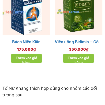
Bách Niên Kiện
Viên uống Bidimin – Công ty cổ phần Bảo Dược Nhất Tâm
175.000
₫
350.000
₫
Thêm vào giỏ
Thêm vào giỏ
hàng
hàng
Tố Nữ Khang thích hợp dùng cho nhóm các đối
tượng sau :