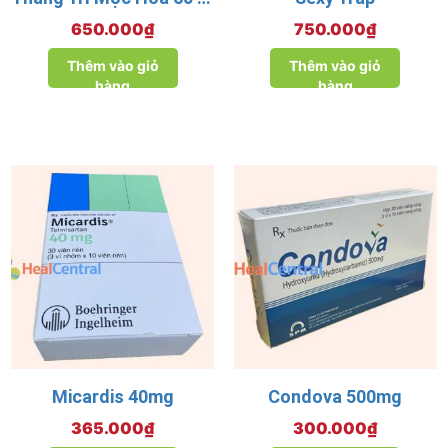
650.000
₫
750.000
₫
Thêm vào giỏ
Thêm vào giỏ
hàng
hàng
Micardis 40mg
Condova 500mg
365.000
₫
300.000
₫