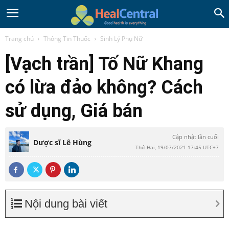
Trang chủ
Thông Tin Thuốc
Sinh Lý Phụ Nữ
[Vạch trần] Tố Nữ Khang
có lừa đảo không? Cách
sử dụng, Giá bán
Cập nhật lần cuối
Dược sĩ Lê Hùng
Thứ Hai, 19/07/2021 17:45 UTC+7
Nội dung bài viết