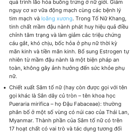
quá trình lão hóa buồng trứng ở nữ giới. Giảm
nguy cơ xơ vữa động mạch cùng các bệnh lý
tim mạch và
loãng xương
. Trong Tố Nữ Khang,
tinh chất mầm đậu nành phát huy hiệu quả điều
chỉnh tâm trạng và làm giảm các triệu chứng
cáu gắt, khó chịu, bốc hỏa ở phụ nữ thời kỳ
mãn kinh và tiền mãn kinh. Bổ sung Estrogen tự
nhiên từ mầm đậu nành là một biện pháp an
toàn, không gây ảnh hưởng đến sức khỏe phụ
nữ.
Chiết xuất Sâm tố nữ (hay còn được gọi với tên
gọi khác là Sắn dây củ tròn – tên khoa học
Pueraria mirifica – họ Đậu Fabaceae): thường
phân bố ở một số vùng có núi cao của Thái Lan,
Myanmar. Thành phần của Sâm tố nữ có trên
17 hoạt chất có vai trò và tác dụng tương đối