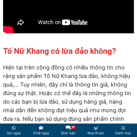
Tố Nữ Khang có lừa đảo không?
Hiện tại trên cộng đồng có nhiều thông tin cho
rằng sản phẩm Tố Nữ Khang lừa đảo, không hiệu
quả,… Tuy nhiên, đây chỉ là thông tin giả, không
đúng sự thật. Hoặc có thể đây là những thông tin
do các bạn bị lừa đảo, sử dụng hàng giả, hàng
nhái dẫn đến không đạt hiệu quả như mong đợi
đưa ra. Nếu bạn sử dụng đúng sản phẩm chính
hãng của nhà sản xuất thì bạn có thể hoàn toàn
16
Gọi ngay
Chát ngay
Bình luận
Mua thuốc
Danh mục
yên tâm với chất lượng cũng như hiệu quả mà sản