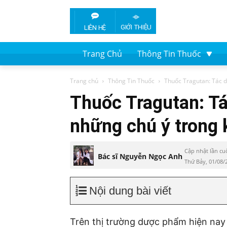
GIỚI THIỆU
LIÊN HỆ
Trang Chủ
Thông Tin Thuốc
Trang chủ
Thông Tin Thuốc
Thuốc Tragutan: Tác dụ
Thuốc Tragutan: Tá
những chú ý trong 
Cập nhật lần cu
Bác sĩ Nguyễn Ngọc Anh
Thứ Bảy, 01/08/
Nội dung bài viết
Trên thị trường dược phẩm hiện nay 