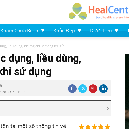
Khám Chữa Bệnh
Khỏe Đẹp
Dược Liệu
ng, liều dùng, những chú ý trong khi sử...
c dụng, liều dùng,
khi sử dụng
ối
2020 05:14 UTC+7
tồn tại một số thông tin về