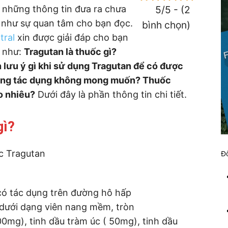
n những thông tin đưa ra chưa
5/5 - (2
 như sự quan tâm cho bạn đọc.
bình chọn)
tral
xin được giải đáp cho bạn
n như:
Tragutan là thuốc gì?
 lưu ý gì khi sử dụng Tragutan để có được
hững tác dụng không mong muốn? Thuốc
o nhiêu?
Dưới đây là phần thông tin chi tiết.
gì?
Đố
ó tác dụng trên đường hô hấp
dưới dạng viên nang mềm, tròn
00mg), tinh dầu tràm úc ( 50mg), tinh dầu