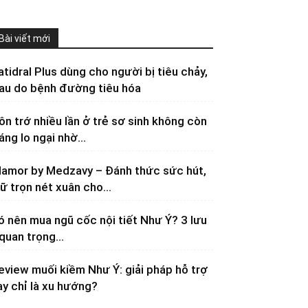
Bài viết mới
atidral Plus dùng cho người bị tiêu chảy,
au do bệnh đường tiêu hóa
ôn trớ nhiều lần ở trẻ sơ sinh không còn
áng lo ngại nhờ...
lamor by Medzavy – Đánh thức sức hút,
iữ trọn nét xuân cho...
ó nên mua ngũ cốc nội tiết Như Ý? 3 lưu
 quan trọng...
eview muối kiềm Như Ý: giải pháp hỗ trợ
ay chỉ là xu hướng?