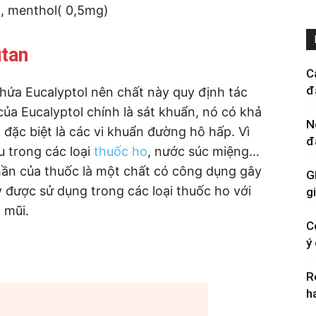
, menthol( 0,5mg)
utan
C
đ
hứa Eucalyptol nên chất này quy định tác
ủa Eucalyptol chính là sát khuẩn, nó có khả
N
n, đặc biệt là các vi khuẩn đường hô hấp. Vì
đ
u trong các loại
thuốc ho
, nước súc miệng…
hần của thuốc là một chất có công dụng gây
G
y được sử dụng trong các loại thuốc ho với
g
 mũi.
C
ý
R
h