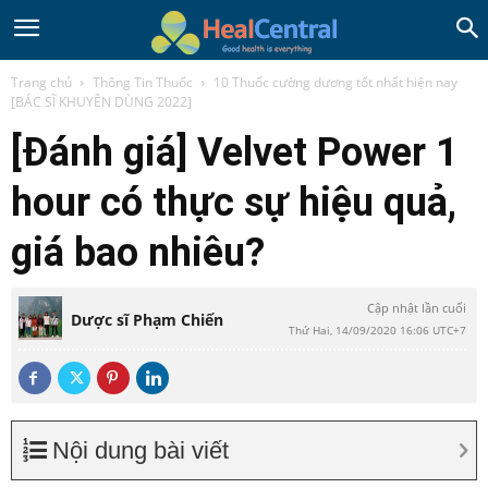
Trang chủ
Thông Tin Thuốc
10 Thuốc cường dương tốt nhất hiện nay
[BÁC SĨ KHUYÊN DÙNG 2022]
[Đánh giá] Velvet Power 1
hour có thực sự hiệu quả,
giá bao nhiêu?
Cập nhật lần cuối
Dược sĩ Phạm Chiến
Thứ Hai, 14/09/2020 16:06 UTC+7
Nội dung bài viết