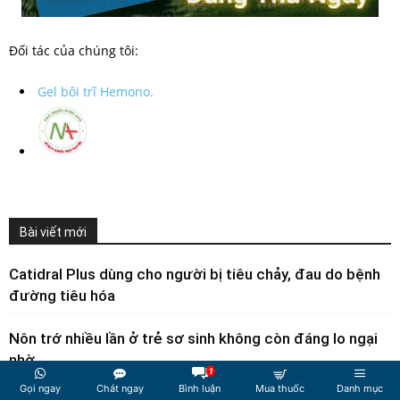
Đối tác của chúng tôi:
Gel bôi trĩ Hemono.
Bài viết mới
Catidral Plus dùng cho người bị tiêu chảy, đau do bệnh
đường tiêu hóa
Nôn trớ nhiều lần ở trẻ sơ sinh không còn đáng lo ngại
nhờ...
1
Gọi ngay
Chát ngay
Bình luận
Mua thuốc
Danh mục