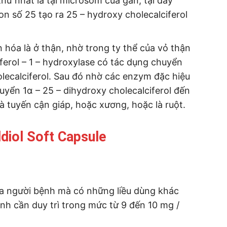
thứ nhất là tại microsom của gan, tại đây
on số 25 tạo ra 25 – hydroxy cholecalciferol
ển hóa là ở thận, nhờ trong ty thể của vỏ thận
ferol – 1 – hydroxylase có tác dụng chuyển
olecalciferol. Sau đó nhờ các enzym đặc hiệu
yển 1α – 25 – dihydroxy cholecalciferol đến
 tuyến cận giáp, hoặc xương, hoặc là ruột.
diol Soft Capsule
ủa người bệnh mà có những liều dùng khác
nh cần duy trì trong mức từ 9 đến 10 mg /