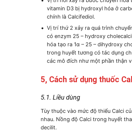
Vị trí nơi xảy ra bước chuyển hóa 
vitamin D3 bị hydroxyl hóa ở carb
chính là Calcifediol.
Vị trí thứ 2 xảy ra quá trình chuy
có enzym 25 – hydroxy cholecalci
hóa tạo ra 1α – 25 – dihydroxy ch
trong huyết tương có tác dụng chu
các mô đích như một phần thận và
5, Cách sử dụng thuốc Cal
5.1. Liều dùng
Tùy thuộc vào mức độ thiếu Calci c
nhau. Nồng độ Calci trong huyết tha
decilit.