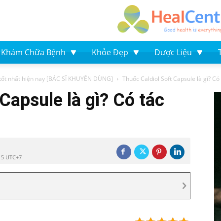
Khám Chữa Bệnh
Khỏe Đẹp
Dược Liệu
tốt nhất hiện nay [BÁC SĨ KHUYÊN DÙNG]
Thuốc Caldiol Soft Capsule là gì? C
Capsule là gì? Có tác
15 UTC+7