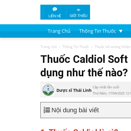
GIỚI THIỆU
LIÊN HỆ
Trang Chủ
Thông Tin Thuốc
Trang chủ
Thông Tin Thuốc
Thuốc bổ xương khớp 
Thuốc Caldiol Soft 
dụng như thế nào?
Cập nhật lần cuối
Dược sĩ Thái Linh
Thứ Năm, 17/04/2025 12:
Nội dung bài viết