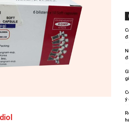
C
đ
N
đ
G
g
C
ý
R
diol
h