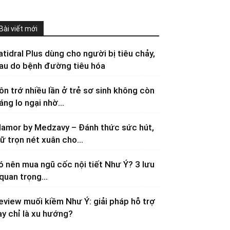
Bài viết mới
atidral Plus dùng cho người bị tiêu chảy,
au do bệnh đường tiêu hóa
ôn trớ nhiều lần ở trẻ sơ sinh không còn
áng lo ngại nhờ...
lamor by Medzavy – Đánh thức sức hút,
iữ trọn nét xuân cho...
ó nên mua ngũ cốc nội tiết Như Ý? 3 lưu
 quan trọng...
eview muối kiềm Như Ý: giải pháp hỗ trợ
ay chỉ là xu hướng?