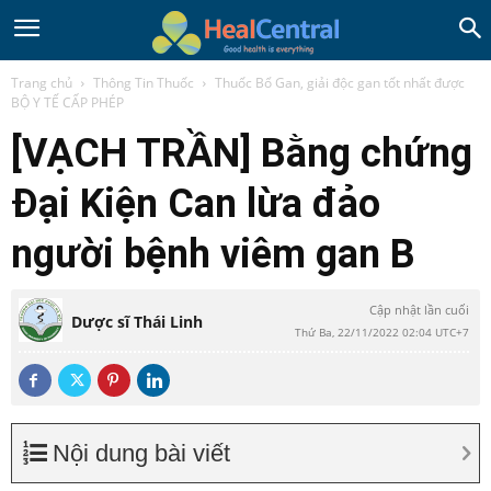
Trang chủ
Thông Tin Thuốc
Thuốc Bổ Gan, giải độc gan tốt nhất được
BỘ Y TẾ CẤP PHÉP
[VẠCH TRẦN] Bằng chứng
Đại Kiện Can lừa đảo
người bệnh viêm gan B
Cập nhật lần cuối
Dược sĩ Thái Linh
Thứ Ba, 22/11/2022 02:04 UTC+7
Nội dung bài viết