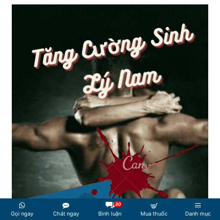
30
Gọi ngay
Chát ngay
Bình luận
Mua thuốc
Danh mục