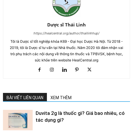
Dược sĩ Thái Linh
https://healcentral.org/author/thailinhhup/
Tôi là Dược sĩ tốt nghiệp khóa K69 - Đại học Dược Hà Nội. Từ 2018 -
2019, tôi là Dược sĩ tư vấn tại Nhà thuốc. Năm 2020 tôi đảm nhận vai
trò phụ trách các nội dung về thông tin thuốc và TPBVSK, bệnh học,
sức khỏe trên website HealCentral.org
BÀI VIẾT LIÊN QUAN
XEM THÊM
Duvita 2g là thuốc gì? Giá bao nhiêu, có
tác dụng gì?