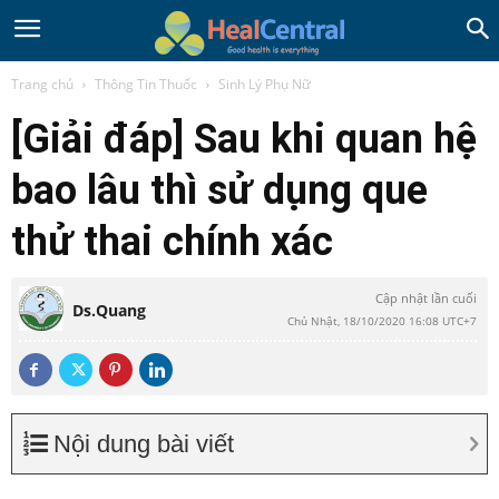
Trang chủ
Thông Tin Thuốc
Sinh Lý Phụ Nữ
[Giải đáp] Sau khi quan hệ
bao lâu thì sử dụng que
thử thai chính xác
Cập nhật lần cuối
Ds.Quang
Chủ Nhật, 18/10/2020 16:08 UTC+7
Nội dung bài viết