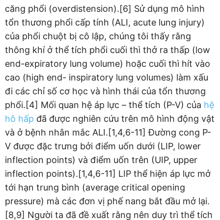
căng phổi (overdistension).[6] Sử dụng mô hình
tổn thương phổi cấp tính (ALI, acute lung injury)
của phổi chuột bị cô lập, chúng tôi thấy rằng
thông khí ở thể tích phổi cuối thì thở ra thấp (low
end-expiratory lung volume) hoặc cuối thì hít vào
cao (high end- inspiratory lung volumes) làm xấu
đi các chỉ số cơ học và hình thái của tổn thương
phổi.[4] Mối quan hệ áp lực – thể tích (P-V) của
hệ
hô hấp
đã được nghiên cứu trên mô hình động vật
và ở bệnh nhân mắc ALI.[1,4,6-11] Đường cong P-
V được đặc trưng bởi điểm uốn dưới (LIP, lower
inflection points) và điểm uốn trên (UIP, upper
inflection points).[1,4,6-11] LIP thể hiện áp lực mở
tới hạn trung bình (average critical opening
pressure) mà các đơn vị phế nang bắt đầu mở lại.
[8,9] Người ta đã đề xuất rằng nên duy trì thể tích