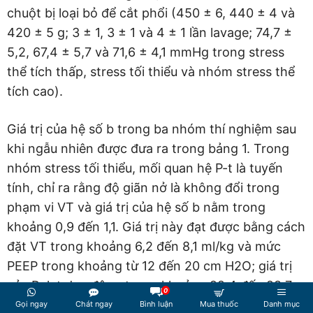
chuột bị loại bỏ để cắt phổi (450 ± 6, 440 ± 4 và
420 ± 5 g; 3 ± 1, 3 ± 1 và 4 ± 1 lần lavage; 74,7 ±
5,2, 67,4 ± 5,7 và 71,6 ± 4,1 mmHg trong stress
thể tích thấp, stress tối thiểu và nhóm stress thể
tích cao).
Giá trị của hệ số b trong ba nhóm thí nghiệm sau
khi ngẫu nhiên được đưa ra trong bảng 1. Trong
nhóm stress tối thiểu, mối quan hệ P-t là tuyến
tính, chỉ ra rằng độ giãn nở là không đổi trong
phạm vi VT và giá trị của hệ số b nằm trong
khoảng 0,9 đến 1,1. Giá trị này đạt được bằng cách
đặt VT trong khoảng 6,2 đến 8,1 ml/kg và mức
PEEP trong khoảng từ 12 đến 20 cm H2O; giá trị
của Pplat dao động trong khoảng 22,4 đến 28,7
0
cm H2O. Trong nhóm stress thể tích thấp, mối
Gọi ngay
Chát ngay
Bình luận
Mua thuốc
Danh mục