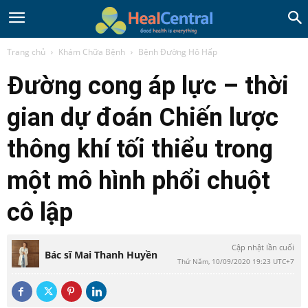
Trang chủ
Khám Chữa Bệnh
Bệnh Đường Hô Hấp
Đường cong áp lực – thời
gian dự đoán Chiến lược
thông khí tối thiểu trong
một mô hình phổi chuột
cô lập
Cập nhật lần cuối
Bác sĩ Mai Thanh Huyền
Thứ Năm, 10/09/2020 19:23 UTC+7