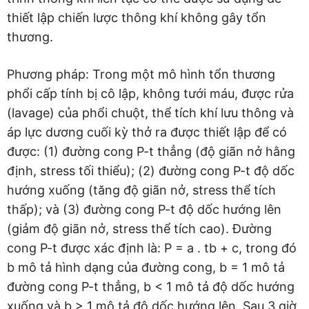
thiết lập chiến lược thông khí không gây tổn
thương.
Phương pháp: Trong một mô hình tổn thương
phổi cấp tính bị cô lập, không tưới máu, được rửa
(lavage) của phổi chuột, thể tích khí lưu thông và
áp lực dương cuối kỳ thở ra được thiết lập để có
được: (1) đường cong P-t thẳng (độ giãn nở hằng
định, stress tối thiểu); (2) đường cong P-t độ dốc
hướng xuống (tăng độ giãn nở, stress thể tích
thấp); và (3) đường cong P-t độ dốc hướng lên
(giảm độ giãn nở, stress thể tích cao). Đường
cong P-t được xác định là: P = a . tb + c, trong đó
b mô tả hình dạng của đường cong, b = 1 mô tả
đường cong P-t thẳng, b < 1 mô tả độ dốc hướng
xuống và b > 1 mô tả độ dốc hướng lên. Sau 3 giờ,