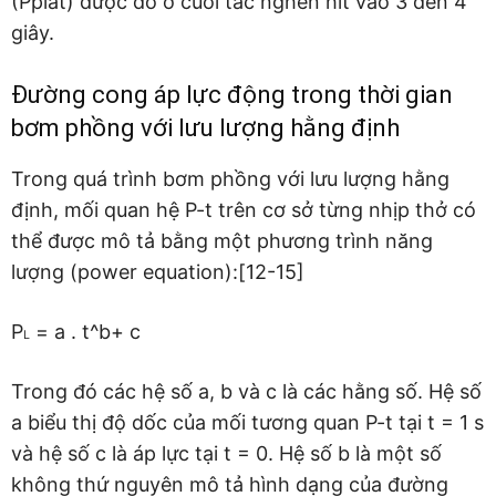
(Pplat) được đo ở cuối tắc nghẽn hít vào 3 đến 4
giây.
Đường cong áp lực động trong thời gian
bơm phồng với lưu lượng hằng định
Trong quá trình bơm phồng với lưu lượng hằng
định, mối quan hệ P-t trên cơ sở từng nhịp thở có
thể được mô tả bằng một phương trình năng
lượng (power equation):[12-15]
P
= a . t^b+ c
L
Trong đó các hệ số a, b và c là các hằng số. Hệ số
a biểu thị độ dốc của mối tương quan P-t tại t = 1 s
và hệ số c là áp lực tại t = 0. Hệ số b là một số
không thứ nguyên mô tả hình dạng của đường