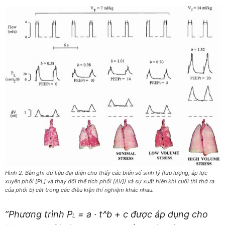
Hình 2. Bản ghi dữ liệu đại diện cho thấy các biến số sinh lý (lưu lượng, áp lực
xuyên phổi [PL] và thay đổi thể tích phổi [ΔV]) và sự xuất hiện khi cuối thì thở ra
của phổi bị cắt trong các điều kiện thí nghiệm khác nhau.
”Phương trình P
= a · t^b + c được áp dụng cho
L