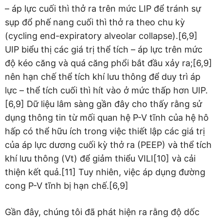
– áp lực cuối thì thở ra trên mức LIP để tránh sự
sụp đổ phế nang cuối thì thở ra theo chu kỳ
(cycling end-expiratory alveolar collapse).[6,9]
UIP biểu thị các giá trị thể tích – áp lực trên mức
độ kéo căng và quá căng phổi bắt đầu xảy ra;[6,9]
nên hạn chế thể tích khí lưu thông để duy trì áp
lực – thể tích cuối thì hít vào ở mức thấp hơn UIP.
[6,9] Dữ liệu lâm sàng gần đây cho thấy rằng sử
dụng thông tin từ mối quan hệ P-V tĩnh của hệ hô
hấp có thể hữu ích trong việc thiết lập các giá trị
của áp lực dương cuối kỳ thở ra (PEEP) và thể tích
khí lưu thông (Vt) để giảm thiểu VILI[10] và cải
thiện kết quả.[11] Tuy nhiên, việc áp dụng đường
cong P-V tĩnh bị hạn chế.[6,9]
Gần đây, chúng tôi đã phát hiện ra rằng độ dốc