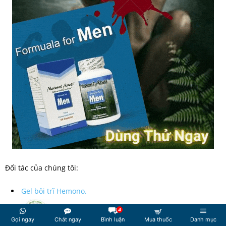
Đối tác của chúng tôi:
Gel bôi trĩ Hemono.
4
Gọi ngay
Chát ngay
Bình luận
Mua thuốc
Danh mục