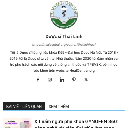
Dược sĩ Thái Linh
https://healcentral.org/author/thailinhhup/
Tôi là Dược sĩ tốt nghiệp khóa K69 - Đại học Dược Hà Nội. Từ 2018 -
2019, tôi là Dược sĩ tư vấn tại Nhà thuốc. Năm 2020 tôi đảm nhận vai
trò phụ trách các nội dung về thông tin thuốc và TPBVSK, bệnh học,
sức khỏe trên website HealCentral.org
BÀI VIẾT LIÊN QUAN
XEM THÊM
Xịt nấm ngứa phụ khoa GYNOFEN 360:
công nghệ xịt hiện đại giúp làm sạch