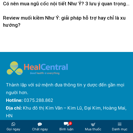
Có nên mua ngũ cốc nội tiết Như Ý? 3 lưu ý quan trọng...
Review muối kiềm Như Ý: giải pháp hỗ trợ hay chỉ là xu
hướng?
Thành lập với sứ mệnh đưa thông tin y dược đến gần mọi
người hơn.
Hotline:
0375.288.862
Địa chỉ:
Khu đô thị Kim Văn – Kim Lũ, Đại Kim, Hoàng Mai,
HN
0
Đăng ký nhận tin
Gọi ngay
Chát ngay
Bình luận
Mua thuốc
Danh mục