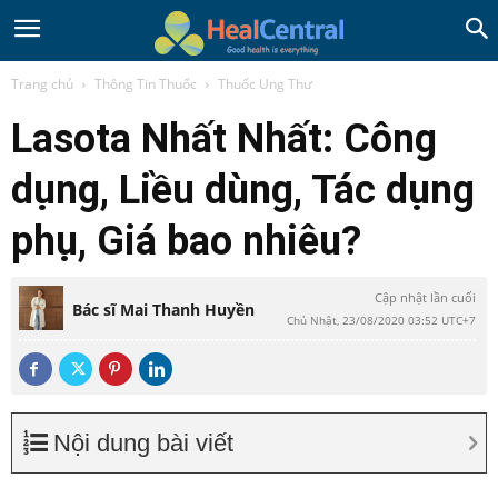
Trang chủ
Thông Tin Thuốc
Thuốc Ung Thư
Lasota Nhất Nhất: Công
dụng, Liều dùng, Tác dụng
phụ, Giá bao nhiêu?
Cập nhật lần cuối
Bác sĩ Mai Thanh Huyền
Chủ Nhật, 23/08/2020 03:52 UTC+7
Nội dung bài viết