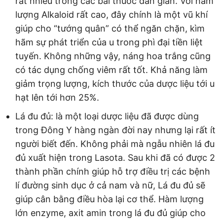
rất nhiều trong các bài thuốc dân gian. Với hàm
lượng Alkaloid rất cao, đây chính là một vũ khí
giúp cho “tướng quân” có thể ngăn chặn, kìm
hãm sự phát triển của u trong phì đại tiền liệt
tuyến. Không những vậy, náng hoa trắng cũng
có tác dụng chống viêm rất tốt. Khả năng làm
giảm trọng lượng, kích thước của dược liệu tới u
hạt lên tới hơn 25%.
Lá đu đủ: là một loại dược liệu đã được dùng
trong Đông Y hàng ngàn đời nay nhưng lại rất ít
người biết đến. Không phải mà ngẫu nhiên lá đu
đủ xuất hiện trong Lasota. Sau khi đã có được 2
thành phần chính giúp hỗ trợ điều trị các bệnh
lí đường sinh dục ở cả nam và nữ, Lá đu đủ sẽ
giúp cân bằng điều hòa lại cơ thể. Hàm lượng
lớn enzyme, axit amin trong lá đu đủ giúp cho