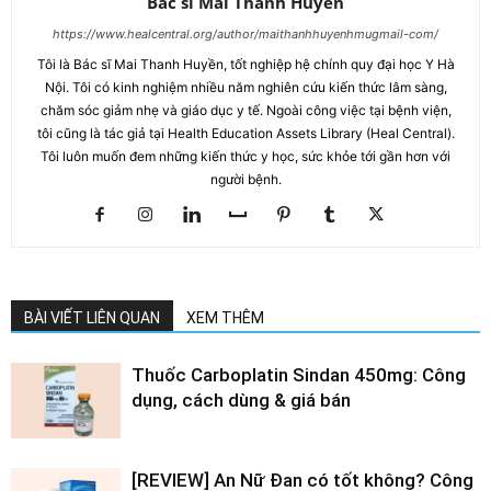
Bác sĩ Mai Thanh Huyền
https://www.healcentral.org/author/maithanhhuyenhmugmail-com/
Tôi là Bác sĩ Mai Thanh Huyền, tốt nghiệp hệ chính quy đại học Y Hà
Nội. Tôi có kinh nghiệm nhiều năm nghiên cứu kiến thức lâm sàng,
chăm sóc giảm nhẹ và giáo dục y tế. Ngoài công việc tại bệnh viện,
tôi cũng là tác giả tại Health Education Assets Library (Heal Central).
Tôi luôn muốn đem những kiến thức y học, sức khỏe tới gần hơn với
người bệnh.
BÀI VIẾT LIÊN QUAN
XEM THÊM
Thuốc Carboplatin Sindan 450mg: Công
dụng, cách dùng & giá bán
[REVIEW] An Nữ Đan có tốt không? Công