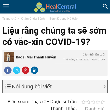
Trang chủ
Khám Chữa Bệnh
Bệnh Đường Hô Hấp
Liệu rằng chúng ta sẽ sớm
có vắc-xin COVID-19?
Cập nhật lần cuối
Bác sĩ Mai Thanh Huyền
Thứ Năm, 17/09/2020 17:24 UTC+7
Nội dung bài viết
Biên soạn: Thạc sĩ – Dược sĩ Trần
Thanh Thảo.
Đánh giá