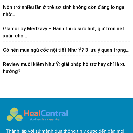
Nôn trớ nhiều lần ở trẻ sơ sinh không còn đáng lo ngại
nhờ...
Glamor by Medzavy – Đánh thức sức hút, giữ trọn nét
xuân cho...
Có nên mua ngũ cốc nội tiết Như Ý? 3 lưu ý quan trọng...
Review muối kiềm Như Ý: giải pháp hỗ trợ hay chỉ là xu
hướng?
Thành lập với sứ mệnh đưa thông tin y dược đến gần mọi