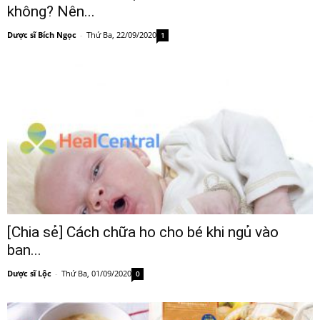
không? Nên...
Dược sĩ Bích Ngọc
-
Thứ Ba, 22/09/2020
1
[Chia sẻ] Cách chữa ho cho bé khi ngủ vào
ban...
Dược sĩ Lộc
-
Thứ Ba, 01/09/2020
0