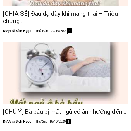
[CHIA SẺ] Đau dạ dày khi mang thai – Triệu
chứng...
Dược sĩ Bích Ngọc
-
Thứ Năm, 22/10/2020
1
[CHÚ Ý] Bà bầu bị mất ngủ có ảnh hưởng đến...
Dược sĩ Bích Ngọc
-
Thứ Sáu, 16/10/2020
1