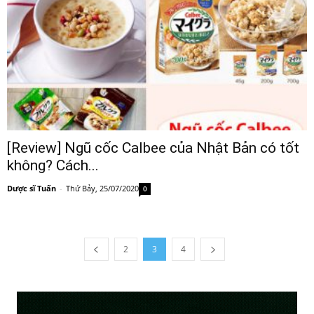
[Review] Ngũ cốc Calbee của Nhật Bản có tốt
không? Cách...
Dược sĩ Tuấn
-
Thứ Bảy, 25/07/2020
0
2
3
4