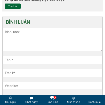
Trả Lời
BÌNH LUẬN
1
Gọi ngay
Chát ngay
Bình luận
Mua thuốc
Danh mục