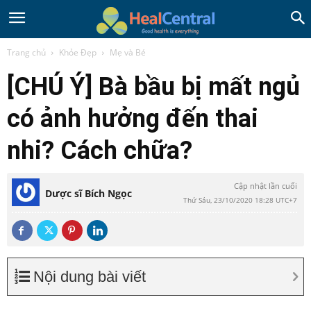
Trang chủ
Khỏe Đẹp
Mẹ và Bé
[CHÚ Ý] Bà bầu bị mất ngủ
có ảnh hưởng đến thai
nhi? Cách chữa?
Cập nhật lần cuối
Dược sĩ Bích Ngọc
Thứ Sáu, 23/10/2020 18:28 UTC+7
Nội dung bài viết