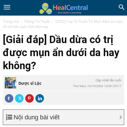
Trang chủ
Thông Tin Thuốc
[2022] Top 10 Thuốc Trị Mụn thâm an toàn,
tốt và hiệu quả nhất hiện nay
[Giải đáp] Dầu dừa có trị
được mụn ẩn dưới da hay
không?
Cập nhật lần cuối
Dược sĩ Lộc
Thứ Năm, 15/10/2020 14:09 UTC+7
Nội dung bài viết