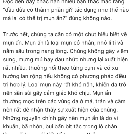
Đọc đến đây chắc hẳn nhiều bạn thắc mắc rằng
“dầu dừa có thành phần gì? tác dụng như thế nào
mà lại có thể trị mụn ẩn?” đúng không nào.
Trước hết, chúng ta cần có một chút hiểu biết về
mụn ẩn. Mụn ẩn là loại mụn có nhân, nhỏ li ti và
nằm sâu trong nang lông. Chúng không gây viêm
sưng, mưng mủ hay đau nhức nhưng lại xuất hiện
rất nhiều, thường nổi theo từng cụm và có xu
hướng lan rộng nếu không có phương pháp điều
trị hợp lý. Loại mụn này rất khó nặn, khiến da trở
nên sần sùi gây cảm giác khó chịu. Mụn ẩn
thường mọc trên các vùng da ở má, trán và cằm
nên rất dễ nhận thấy sự xuất hiện của chúng.
Những nguyên chính gây nên mụn ẩn là do vi
khuẩn, bã nhờn, bụi bẩn bít tắc trong lỗ chân