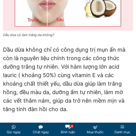
Dầu dừa có làm trắng da không?
Dầu dừa không chỉ có công dụng trị mụn ẩn mà
còn là nguyên liệu chính trong các công thức
dưỡng trắng tự nhiên. Với hàm lượng lớn acid
lauric ( khoảng 50%) cùng vitamin E và các
khoáng chất thiết yếu, dầu dừa giúp làm trắng
hồng, đều màu da, dưỡng ẩm tự nhiên, làm mờ
các vết thâm nám, giúp da trở nên mềm mịn và
tăng tính đàn hồi cho da.
Bên cạnh đó, dầu dừa còn có tác dụng chống
0
Gọi ngay
Chát ngay
Bình luận
Mua thuốc
Danh mục
nắng, bảo vệ làn da khỏi các tia cực tím của ánh