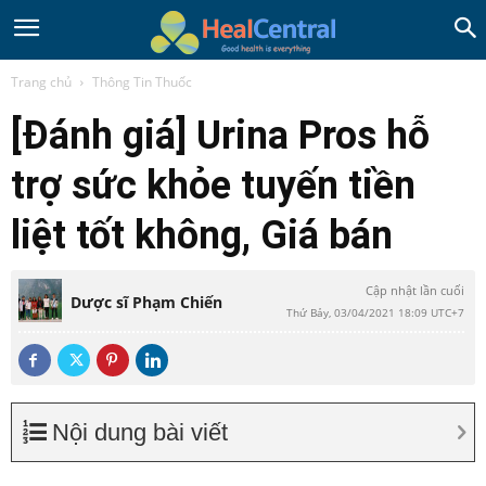
Trang chủ
Thông Tin Thuốc
[Đánh giá] Urina Pros hỗ
trợ sức khỏe tuyến tiền
liệt tốt không, Giá bán
Cập nhật lần cuối
Dược sĩ Phạm Chiến
Thứ Bảy, 03/04/2021 18:09 UTC+7
Nội dung bài viết