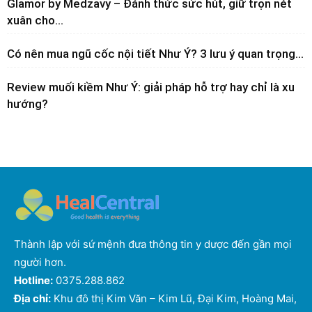
Glamor by Medzavy – Đánh thức sức hút, giữ trọn nét
xuân cho...
Có nên mua ngũ cốc nội tiết Như Ý? 3 lưu ý quan trọng...
Review muối kiềm Như Ý: giải pháp hỗ trợ hay chỉ là xu
hướng?
Thành lập với sứ mệnh đưa thông tin y dược đến gần mọi
người hơn.
Hotline:
0375.288.862
Địa chỉ:
Khu đô thị Kim Văn – Kim Lũ, Đại Kim, Hoàng Mai,