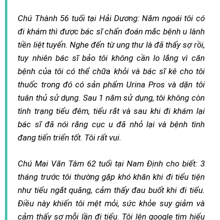
Chú Thành 56 tuổi tại Hải Dương: Năm ngoái tôi có
đi khám thì được bác sĩ chẩn đoán mắc bệnh u lành
tiền liệt tuyến. Nghe đến từ ung thư là đã thấy sợ rồi,
tuy nhiên bác sĩ bảo tôi không cần lo lắng vì căn
bệnh của tôi có thể chữa khỏi và bác sĩ kê cho tôi
thuốc trong đó có sản phẩm Urina Pros và dặn tôi
tuân thủ sử dụng. Sau 1 năm sử dụng, tôi không còn
tình trạng tiểu đêm, tiểu rắt và sau khi đi khám lại
bác sĩ đã nói rằng cục u đã nhỏ lại và bệnh tình
đang tiến triển tốt. Tôi rất vui.
Chú Mai Văn Tâm 62 tuổi tại Nam Định cho biết: 3
tháng trước tôi thường gặp khó khăn khi đi tiểu tiện
như tiểu ngắt quãng, cảm thấy đau buốt khi đi tiểu.
Điều này khiến tôi mệt mỏi, sức khỏe suy giảm và
cảm thấy sợ mỗi lần đi tiểu. Tôi lên google tìm hiểu