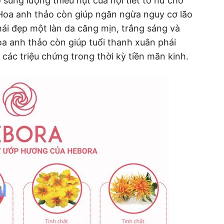
sung lượng thiếu hụt của nội tiết tố nữ cho
 Hoa anh thảo còn giúp ngăn ngừa nguy cơ lão
hái đẹp một làn da căng mịn, trắng sáng và
oa anh thảo còn giúp tuổi thanh xuân phái
các triệu chứng trong thời kỳ tiền mãn kinh.