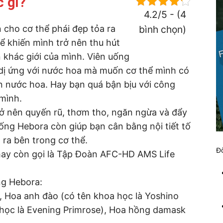
c gì?
4.2/5 - (4
 cho cơ thể phái đẹp tỏa ra
bình chọn)
ể khiến mình trở nên thu hút
 khác giới của mình. Viên uống
 dị ứng với nước hoa mà muốn cơ thể mình có
 nước hoa. Hay bạn quá bận bịu với công
mình.
rở nên quyến rũ, thơm tho, ngăn ngừa và đẩy
 uống Hebora còn giúp bạn cân bằng nội tiết tố
 ra bên trong cơ thể.
Đố
ay còn gọi là Tập Đoàn AFC-HD AMS Life
ng Hebora:
y, Hoa anh đào (có tên khoa học là Yoshino
 học là Evening Primrose), Hoa hồng damask