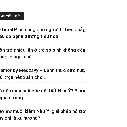
Bài viết mới
atidral Plus dùng cho người bị tiêu chảy,
au do bệnh đường tiêu hóa
ôn trớ nhiều lần ở trẻ sơ sinh không còn
áng lo ngại nhờ...
lamor by Medzavy – Đánh thức sức hút,
iữ trọn nét xuân cho...
ó nên mua ngũ cốc nội tiết Như Ý? 3 lưu
 quan trọng...
eview muối kiềm Như Ý: giải pháp hỗ trợ
ay chỉ là xu hướng?