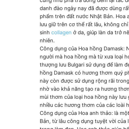
cũng như pha trà uống đem lại tác d
danh đào ngày nay đã được dùng rất 
phẩm trên đất nước Nhật Bản. Hoa a
lưu giữ trên cơ thể rất lâu, không ch
sinh
collagen
ở da, giúp làn da trở n
nhiên.
Công dụng của Hoa hồng Damask: N
người mà hoa hồng mà từ xưa loại ho
thượng lưu Bulgari sử dụng để làm đ
hồng Damask có hương thơm quý phái
này còn được sử dụng rộng rãi tron
nhờ vào khả năng tạo ra hương thơm
mùi thơm của loại hoa hồng này lưu g
nhiều các hương thơm của các loài 
Công dụng của Hoa anh thảo: là một
Bản, từ lâu công dụng tuyệt vời của