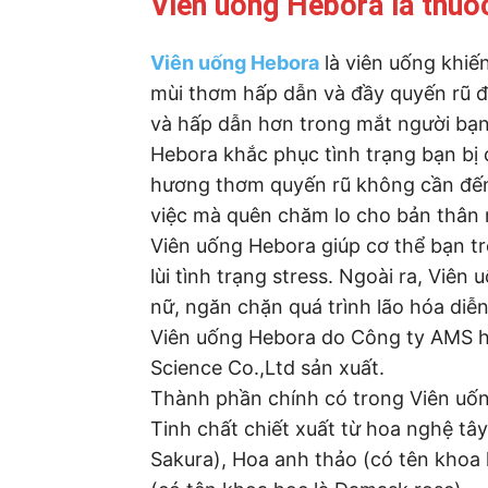
Viên uống Hebora là thuố
Viên uống Hebora
là viên uống khiến
mùi thơm hấp dẫn và đầy quyến rũ đ
và hấp dẫn hơn trong mắt người bạn
Hebora khắc phục tình trạng bạn bị
hương thơm quyến rũ không cần đến
việc mà quên chăm lo cho bản thân 
Viên uống Hebora giúp cơ thể bạn t
lùi tình trạng stress. Ngoài ra, Viên
nữ, ngăn chặn quá trình lão hóa diễn
Viên uống Hebora do Công ty AMS h
Science Co.,Ltd sản xuất.
Thành phần chính có trong Viên uố
Tinh chất chiết xuất từ hoa nghệ tâ
Sakura), Hoa anh thảo (có tên khoa