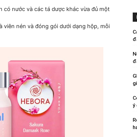
n có nước và các tá dược khác vừa đủ một
à viên nén và đóng gói dưới dạng hộp, mỗi
C
đ
N
đ
G
g
C
ý
R
h