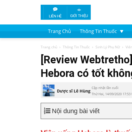
GIỚI THIỆU
LIÊN HỆ
Trang Chủ
Thông Tin Thuốc
Trang chủ
Thông Tin Thuốc
Sinh Lý Phụ Nữ
Viê
[Review Webtretho]
Hebora có tốt khôn
Cập nhật lần cuối
Dược sĩ Lê Hùng
Thứ Hai, 14/09/2020 17:53
Nội dung bài viết