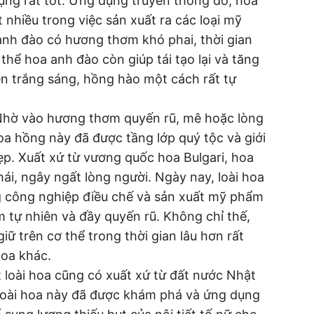
ụng rất tốt. Ứng dụng truyền thống đó, hoa
nhiều trong việc sản xuất ra các loại mỹ
nh đào có hương thơm khó phai, thời gian
ỉ thể hoa anh đào còn giúp tái tạo lại và tăng
ên trắng sáng, hồng hào một cách rất tự
hờ vào hương thơm quyến rũ, mê hoặc lòng
a hồng này đã được tầng lớp quý tộc và giới
ẹp. Xuất xứ từ vương quốc hoa Bulgari, hoa
, ngây ngất lòng người. Ngày nay, loài hoa
g công nghiệp điều chế và sản xuất mỹ phẩm
 tự nhiên và đầy quyến rũ. Không chỉ thế,
iữ trên cơ thể trong thời gian lâu hơn rất
hoa khác.
 loài hoa cũng có xuất xứ từ đất nước Nhật
 loài hoa này đã được khám phá và ứng dụng