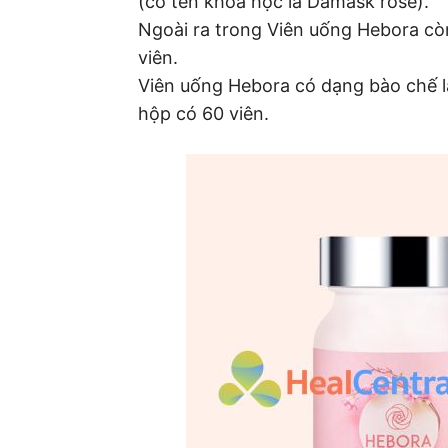
(có tên khoa học là Damask rose).
Ngoài ra trong Viên uống Hebora cò
viên.
Viên uống Hebora có dạng bào chế l
hộp có 60 viên.