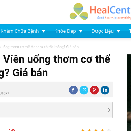
Khám Chữa Bệnh
Khỏe Đẹp
Dược Liệu
n uống thơm cơ thể Hebora có tốt không? Giá bán
 Viên uống thơm cơ thể
g? Giá bán
 UTC+7