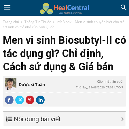
Trang chủ
Thông Tin Thuốc
InfaBiotix – Men vi sinh chuyên biệt cho trẻ
sơ sinh và trẻ nhỏ của Anh Quốc
Men vi sinh Biosubtyl-II có
tác dụng gì? Chỉ định,
Cách sử dụng & Giá bán
Cập nhật lần cuối
Dược sĩ Tuấn
Thứ Bảy, 29/08/2020 07:06 UTC+7
Nội dung bài viết