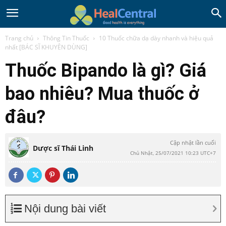
Trang chủ
Thông Tin Thuốc
10 Thuốc chữa dạ dày nhanh và hiệu quả
nhất [BÁC SĨ KHUYÊN DÙNG]
Thuốc Bipando là gì? Giá
bao nhiêu? Mua thuốc ở
đâu?
Cập nhật lần cuối
Dược sĩ Thái Linh
Chủ Nhật, 25/07/2021 10:23 UTC+7
Nội dung bài viết