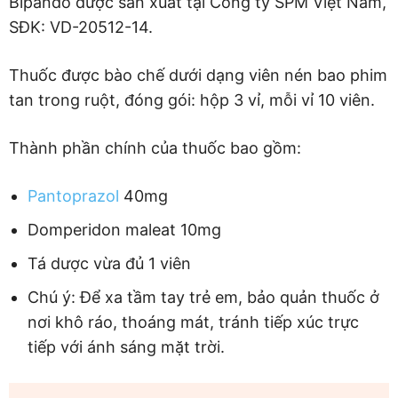
Bipando được sản xuất tại Công ty SPM Việt Nam,
SĐK: VD-20512-14.
Thuốc được bào chế dưới dạng viên nén bao phim
tan trong ruột, đóng gói: hộp 3 vỉ, mỗi vỉ 10 viên.
Thành phần chính của thuốc bao gồm:
Pantoprazol
40mg
Domperidon maleat 10mg
Tá dược vừa đủ 1 viên
Chú ý: Để xa tầm tay trẻ em, bảo quản thuốc ở
nơi khô ráo, thoáng mát, tránh tiếp xúc trực
tiếp với ánh sáng mặt trời.