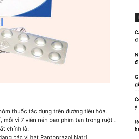
C
đ
N
đ
G
g
C
ý
hóm thuốc tác dụng trên đường tiêu hóa.
 mỗi vỉ 7 viên nén bao phim tan trong ruột .
R
t chính là:
h
ạng các vi hạt Pantoprazol Natri