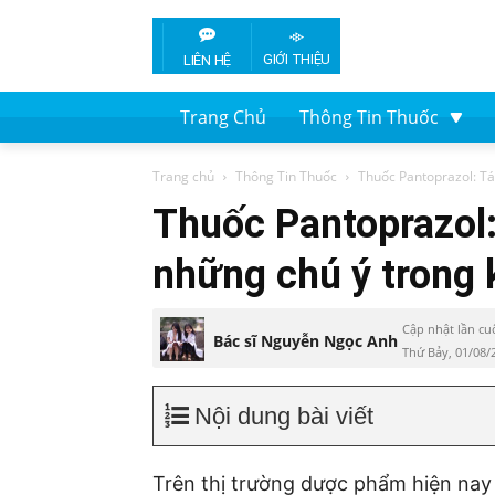
GIỚI THIỆU
LIÊN HỆ
Trang Chủ
Thông Tin Thuốc
Trang chủ
Thông Tin Thuốc
Thuốc Pantoprazol: Tác
Thuốc Pantoprazol:
những chú ý trong 
Cập nhật lần cu
Bác sĩ Nguyễn Ngọc Anh
Thứ Bảy, 01/08/
Nội dung bài viết
Trên thị trường dược phẩm hiện nay 