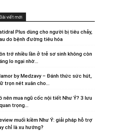
Bài viết mới
atidral Plus dùng cho người bị tiêu chảy,
au do bệnh đường tiêu hóa
ôn trớ nhiều lần ở trẻ sơ sinh không còn
áng lo ngại nhờ...
lamor by Medzavy – Đánh thức sức hút,
iữ trọn nét xuân cho...
ó nên mua ngũ cốc nội tiết Như Ý? 3 lưu
 quan trọng...
eview muối kiềm Như Ý: giải pháp hỗ trợ
ay chỉ là xu hướng?