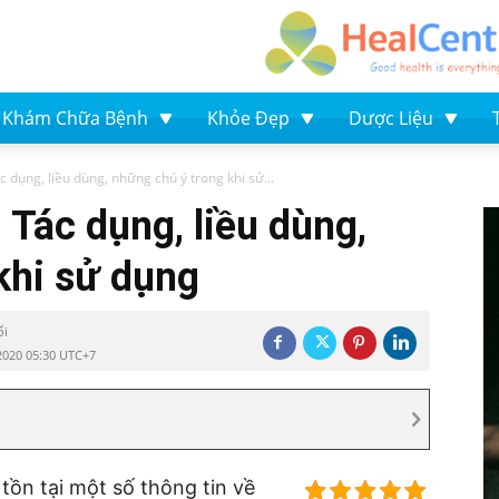
Khám Chữa Bệnh
Khỏe Đẹp
Dược Liệu
 dụng, liều dùng, những chú ý trong khi sử...
 Tác dụng, liều dùng,
khi sử dụng
ối
2020 05:30 UTC+7
tồn tại một số thông tin về