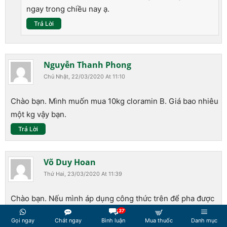
ngay trong chiều nay ạ.
Trả Lời
Nguyễn Thanh Phong
Chủ Nhật, 22/03/2020 At 11:10
Chào bạn. Mình muốn mua 10kg cloramin B. Giá bao nhiêu
một kg vậy bạn.
Trả Lời
Võ Duy Hoan
Thứ Hai, 23/03/2020 At 11:39
Chào bạn. Nếu mình áp dụng công thức trên để pha được
nồng độ 2% thì sẽ pha 80g/1l nhưng mình thấy khuyến cáo
37
Gọi ngay
Chát ngay
Bình luận
Mua thuốc
Danh mục
pha 20g/1l (Tẩy trùng bề mặt đối với virus: pha 2 gam bột