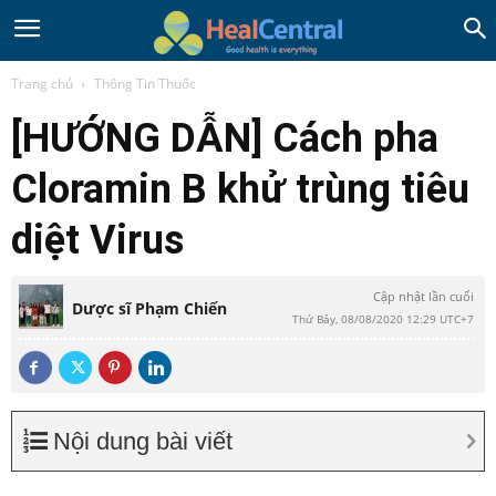
Trang chủ
Thông Tin Thuốc
[HƯỚNG DẪN] Cách pha
Cloramin B khử trùng tiêu
diệt Virus
Cập nhật lần cuối
Dược sĩ Phạm Chiến
Thứ Bảy, 08/08/2020 12:29 UTC+7
Nội dung bài viết