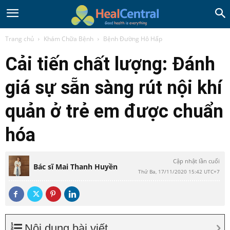
Trang chủ
Khám Chữa Bệnh
Bệnh Đường Hô Hấp
Cải tiến chất lượng: Đánh
giá sự sẵn sàng rút nội khí
quản ở trẻ em được chuẩn
hóa
Cập nhật lần cuối
Bác sĩ Mai Thanh Huyền
Thứ Ba, 17/11/2020 15:42 UTC+7
Nội dung bài viết