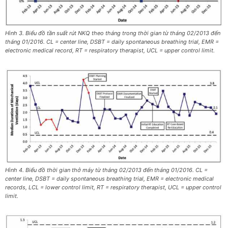
Hình 3. Biểu đồ tần suất rút NKQ theo tháng trong thời gian từ tháng 02/2013 đến
tháng 01/2016. CL = center line, DSBT = daily spontaneous breathing trial, EMR =
electronic medical record, RT = respiratory therapist, UCL = upper control limit.
Hình 4. Biểu đồ thời gian thở máy từ tháng 02/2013 đến tháng 01/2016. CL =
center line, DSBT = daily spontaneous breathing trial, EMR = electronic medical
records, LCL = lower control limit, RT = respiratory therapist, UCL = upper control
limit.