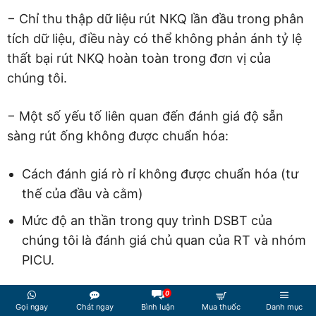
− Chỉ thu thập dữ liệu rút NKQ lần đầu trong phân
tích dữ liệu, điều này có thể không phản ánh tỷ lệ
thất bại rút NKQ hoàn toàn trong đơn vị của
chúng tôi.
− Một số yếu tố liên quan đến đánh giá độ sẵn
sàng rút ống không được chuẩn hóa:
Cách đánh giá rò rỉ không được chuẩn hóa (tư
thế của đầu và cằm)
Mức độ an thần trong quy trình DSBT của
chúng tôi là đánh giá chủ quan của RT và nhóm
PICU.
0
− Không thu thập dữ liệu về việc tuân thủ BS về
Gọi ngay
Chát ngay
Bình luận
Mua thuốc
Danh mục