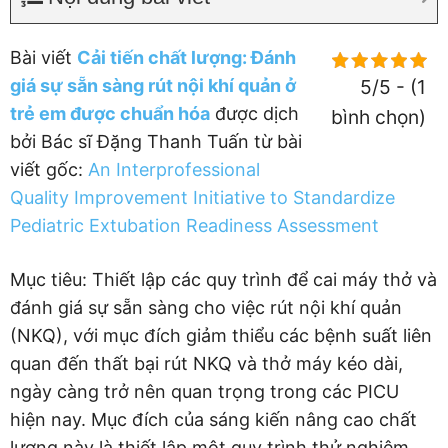
Bài viết
Cải tiến chất lượng: Đánh
giá sự sẵn sàng rút nội khí quản ở
5/5 - (1
trẻ em được chuẩn hóa
được dịch
bình chọn)
bởi Bác sĩ Đặng Thanh Tuấn từ bài
viết gốc:
An Interprofessional
Quality Improvement Initiative to Standardize
Pediatric Extubation Readiness Assessment
Mục tiêu: Thiết lập các quy trình để cai máy thở và
đánh giá sự sẵn sàng cho việc rút nội khí quản
(NKQ), với mục đích giảm thiểu các bệnh suất liên
quan đến thất bại rút NKQ và thở máy kéo dài,
ngày càng trở nên quan trọng trong các PICU
hiện nay. Mục đích của sáng kiến nâng cao chất
lượng này là thiết lập một quy trình thử nghiệm