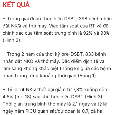
Xem xét Budesonide 2 mg x 1 liều
KẾT QUẢ
Xem xét Dexamethasone 0,5 mg/kg liều (tối đa 
− Trong giai đoạn thực hiện DSBT, 398 bệnh nhân
Xem xét Heliox
đặt NKQ và thở máy. Việc tầm soát của RT và độ
Xem xét thử nghiệm NIV ngắn
chính xác của tầm soát trung bình là 92% và 93%
(Hình 2).
Tái đặt lại NKQ số nhỏ hơn 0,5 – 1
− Trong 2 năm của thời kỳ pre-DSBT, 833 bệnh
Suy hô hấp
nhân đặt NKQ và thở máy. Đặc điểm dịch tể và
HFNC
lâm sàng không khác biệt thống kê giữa các bệnh
nhân trong từng khoảng thời gian (Bảng 1).
Xem xét thử nghiệm NIV ngắn
Tái đặt lại NKQ số nhỏ hơn 0,5 – 1
− Tỷ lệ rút NKQ thất bại giảm từ 7,8% xuống còn
4,5% (n = 18) sau khi thực hiện DSBT (Hình 3).
Thời gian trung bình thở máy là 2,1 ngày và tỷ lệ
ngày nằm PICU quan sát/dự đoán là 0,7, cả hai