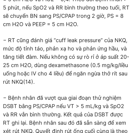
5 phút, nếu SpO2 và RR bình thường theo tuổi, RT
sẽ chuyển BN sang PS/CPAP trong 2 giờ, PS = 8
cm H2O và PEEP = 5 cm H2O.
− RT cũng đánh giá “cuff leak pressure” của NKQ,
mức độ tỉnh táo, phản xạ ho và phản ứng hầu, và
tăng tiết đàm. Nếu không có sự rò rỉ ở áp suất 20-
25 cm H2O, dùng dexamethasone (0.5 mg/kg/liều
uống hoặc IV cho 4 liều) để ngăn ngừa thở rít sau
rút NKQ(14).
− Bệnh nhân đã vượt qua giai đoạn thử nghiệm
DSBT bằng PS/CPAP nếu VT > 5 mL/kg và SpO2
và RR vẫn bình thường. Kết quả của DSBT được
RT ghi lại. Bệnh nhân sau đó đã sẵn sàng để xem
xét rút NKQ. Quyết định rút ống cuối cùng là theo