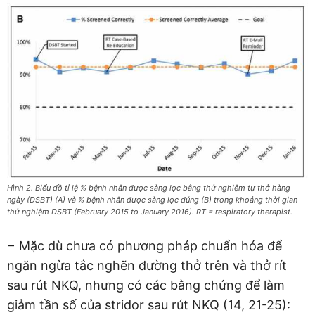
Hình 2. Biểu đồ tỉ lệ % bệnh nhân được sàng lọc bằng thử nghiệm tự thở hàng
ngày (DSBT) (A) và % bệnh nhân được sàng lọc đúng (B) trong khoảng thời gian
thử nghiệm DSBT (February 2015 to January 2016). RT = respiratory therapist.
− Mặc dù chưa có phương pháp chuẩn hóa để
ngăn ngừa tắc nghẽn đường thở trên và thở rít
sau rút NKQ, nhưng có các bằng chứng để làm
giảm tần số của stridor sau rút NKQ (14, 21-25):