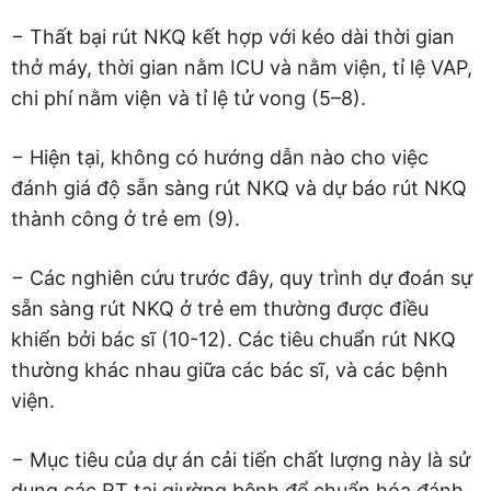
− Thất bại rút NKQ kết hợp với kéo dài thời gian
thở máy, thời gian nằm ICU và nằm viện, tỉ lệ VAP,
chi phí nằm viện và tỉ lệ tử vong (5–8).
− Hiện tại, không có hướng dẫn nào cho việc
đánh giá độ sẵn sàng rút NKQ và dự báo rút NKQ
thành công ở trẻ em (9).
− Các nghiên cứu trước đây, quy trình dự đoán sự
sẵn sàng rút NKQ ở trẻ em thường được điều
khiển bởi bác sĩ (10-12). Các tiêu chuẩn rút NKQ
thường khác nhau giữa các bác sĩ, và các bệnh
viện.
− Mục tiêu của dự án cải tiến chất lượng này là sử
dụng các RT tại giường bệnh để chuẩn hóa đánh