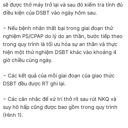
Do
thuốc an thần
:
sẽ được thở máy trở lại và sau đó kiểm tra tính đủ
điều kiện của DSBT vào ngày hôm sau.
Quay về thông số thở máy cũ
Tối ưu hóa thuốc an thần
− Nếu bệnh nhân thất bại trong giai đoạn thử
nghiệm PS/CPAP do lý do an thần, bước tiếp theo
Chờ thử nghiệm lại vào lúc 16 ± 2 giờ
trong quy trình là tối ưu hóa sự an thần và thực
hiện một thử nghiệm DSBT khác vào khoảng 4
Do bảo vệ đường thở:
giờ chiều cùng ngày.
Quay về thông số thở máy cũ
− Các kết quả của mỗi giai đoạn của giao thức
Xem xét rút NKQ
DSBT đều được RT ghi lại.
7. Nếu BN thất bại rút NKQ do
− Các cân nhắc để xử trí thở rít sau rút NKQ và
Thở rít sau rút NKQ
suy hô hấp cũng được bao gồm trong quy trình
(Hình 1).
Xem xét Racemic epinephrine