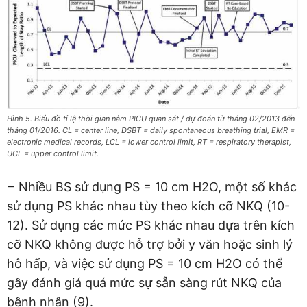
Hình 5. Biểu đồ tỉ lệ thời gian nằm PICU quan sát / dự đoán từ tháng 02/2013 đến
tháng 01/2016. CL = center line, DSBT = daily spontaneous breathing trial, EMR =
electronic medical records, LCL = lower control limit, RT = respiratory therapist,
UCL = upper control limit.
− Nhiều BS sử dụng PS = 10 cm H2O, một số khác
sử dụng PS khác nhau tùy theo kích cỡ NKQ (10-
12). Sử dụng các mức PS khác nhau dựa trên kích
cỡ NKQ không được hỗ trợ bởi y văn hoặc sinh lý
hô hấp, và việc sử dụng PS = 10 cm H2O có thể
gây đánh giá quá mức sự sẵn sàng rút NKQ của
bệnh nhân (9).