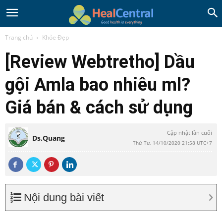
Trang chủ
Khỏe Đẹp
[Review Webtretho] Dầu
gội Amla bao nhiêu ml?
Giá bán & cách sử dụng
Cập nhật lần cuối
Ds.Quang
Thứ Tư, 14/10/2020 21:58 UTC+7
Nội dung bài viết