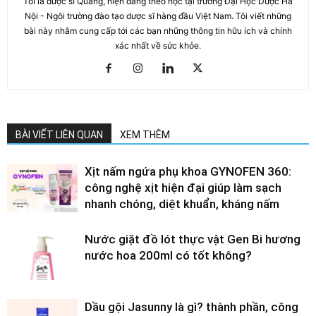
Tôi là dược sĩ Quang, hiện đang theo học tại trường Đại Học Dược Hà
Nội - Ngôi trường đào tạo dược sĩ hàng đầu Việt Nam. Tôi viết những
bài này nhằm cung cấp tới các bạn những thông tin hữu ích và chính
xác nhất về sức khỏe.
BÀI VIẾT LIÊN QUAN
XEM THÊM
Xịt nấm ngứa phụ khoa GYNOFEN 360:
công nghệ xịt hiện đại giúp làm sạch
nhanh chóng, diệt khuẩn, kháng nấm
Nước giặt đồ lót thực vật Gen Bi hương
nước hoa 200ml có tốt không?
Dầu gội Jasunny là gì? thành phần, công