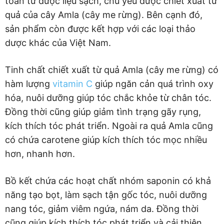
toàn từ dược liệu sạch, chủ yếu được chiết xuất từ
quả của cây Amla (cây me rừng). Bên cạnh đó,
sản phẩm còn được kết hợp với các loại thảo
dược khác của Việt Nam.
Tinh chất chiết xuất từ quả Amla (cây me rừng) có
hàm lượng
vitamin C
giúp ngăn cản quá trình oxy
hóa, nuôi dưỡng giúp tóc chắc khỏe từ chân tóc.
Đồng thời cũng giúp giảm tình trạng gãy rụng,
kích thích tóc phát triển. Ngoài ra quả Amla cũng
có chứa carotene giúp kích thích tóc mọc nhiều
hơn, nhanh hơn.
Bồ kết chứa các hoạt chất nhóm saponin có khả
năng tạo bọt, làm sạch tận gốc tóc, nuôi dưỡng
nang tóc, giảm viêm ngứa, nám da. Đồng thời
cũng giúp kích thích tóc phát triển và cải thiện