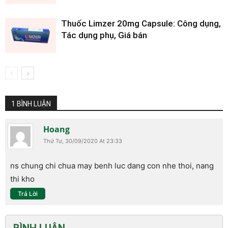
Thuốc Limzer 20mg Capsule: Công dụng,
Tác dụng phụ, Giá bán
1 BÌNH LUẬN
Hoang
Thứ Tư, 30/09/2020 At 23:33
ns chung chi chua may benh luc dang con nhe thoi, nang
thi kho
Trả Lời
BÌNH LUẬN