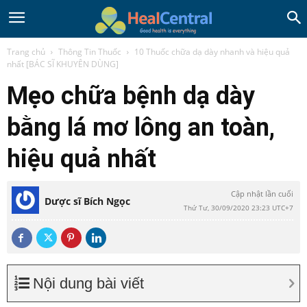
Trang chủ
Thông Tin Thuốc
10 Thuốc chữa dạ dày nhanh và hiệu quả
nhất [BÁC SĨ KHUYÊN DÙNG]
Mẹo chữa bệnh dạ dày
bằng lá mơ lông an toàn,
hiệu quả nhất
Cập nhật lần cuối
Dược sĩ Bích Ngọc
Thứ Tư, 30/09/2020 23:23 UTC+7
Nội dung bài viết