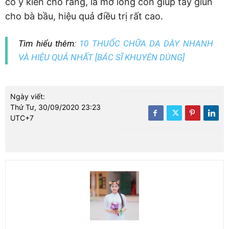
có ý kiến cho rằng, lá mơ lông còn giúp tẩy giun
cho bà bầu, hiệu quả điều trị rất cao.
Tìm hiểu thêm:
10 THUỐC CHỮA DẠ DÀY NHANH
VÀ HIỆU QUẢ NHẤT [BÁC SĨ KHUYÊN DÙNG]
Ngày viết:
Thứ Tư, 30/09/2020 23:23
UTC+7