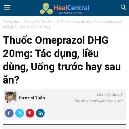
Trang chủ
Thông Tin Thuốc
10 Thuốc chữa dạ dày nhanh và hiệu quả
nhất [BÁC SĨ KHUYÊN DÙNG]
Thuốc Omeprazol DHG
20mg: Tác dụng, liều
dùng, Uống trước hay sau
ăn?
Cập nhật lần cuối
Dược sĩ Tuấn
Thứ Năm, 17/09/2020 17:07 UTC+7