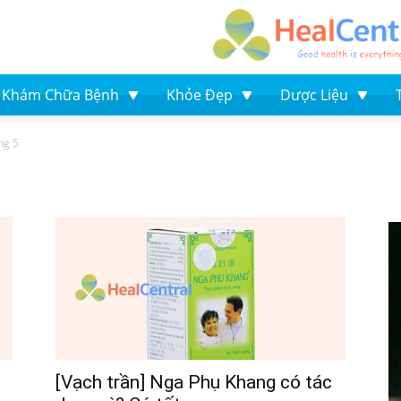
Khám Chữa Bệnh
Khỏe Đẹp
Dược Liệu
ng 5
[Vạch trần] Nga Phụ Khang có tác