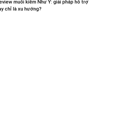
eview muối kiềm Như Ý: giải pháp hỗ trợ
ay chỉ là xu hướng?