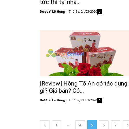
tức thì tại nhà...
Dược sĩ Lê Hùng
-
Thứ Ba, 24/03/2020
0
[Review] Hồng Tố An có tác dụng
gì? Giá bán? Có...
Dược sĩ Lê Hùng
-
Thứ Ba, 24/03/2020
0
...
1
4
5
6
7