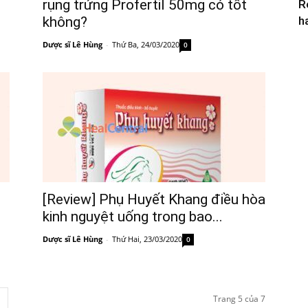
rụng trứng Profertil 50mg có tốt
R
không?
h
Dược sĩ Lê Hùng
-
Thứ Ba, 24/03/2020
0
[Review] Phụ Huyết Khang điều hòa
kinh nguyệt uống trong bao...
Dược sĩ Lê Hùng
-
Thứ Hai, 23/03/2020
0
Trang 5 của 7