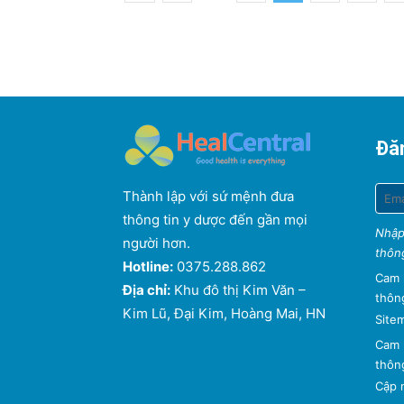
Đăn
Thành lập với sứ mệnh đưa
thông tin y dược đến gần mọi
Nhập
người hơn.
thông
Hotline:
0375.288.862
Cam 
Địa chỉ:
Khu đô thị Kim Văn –
thông
Kim Lũ, Đại Kim, Hoàng Mai, HN
Site
Cam 
thông
Cập n