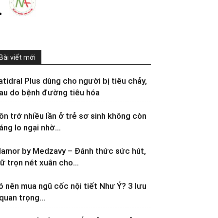
Bài viết mới
atidral Plus dùng cho người bị tiêu chảy,
au do bệnh đường tiêu hóa
ôn trớ nhiều lần ở trẻ sơ sinh không còn
áng lo ngại nhờ...
lamor by Medzavy – Đánh thức sức hút,
iữ trọn nét xuân cho...
ó nên mua ngũ cốc nội tiết Như Ý? 3 lưu
 quan trọng...