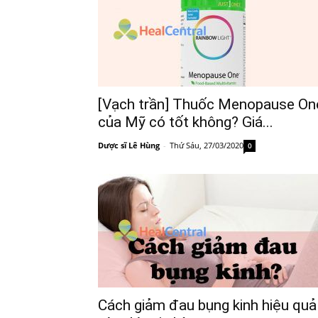
[Vạch trần] Thuốc Menopause On
của Mỹ có tốt không? Giá...
Dược sĩ Lê Hùng
-
Thứ Sáu, 27/03/2020
0
Cách giảm đau bụng kinh hiệu quả