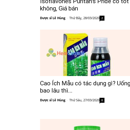
Isoflavones Puritan's Pride có tốt
không, Giá bán
Dược sĩ Lê Hùng
-
Thứ Bảy, 28/03/2020
2
Cao Ích Mẫu có tác dụng gì? Uốn
bao lâu thì...
Dược sĩ Lê Hùng
-
Thứ Sáu, 27/03/2020
0