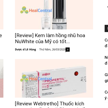
e
[Review] Kem làm hồng nhũ hoa
C
NuWhite của Mỹ có tốt...
đ
Dược sĩ Lê Hùng
-
Thứ Năm, 26/03/2020
0
N
đ
G
g
C
ý
[Review Webtretho] Thuốc kích