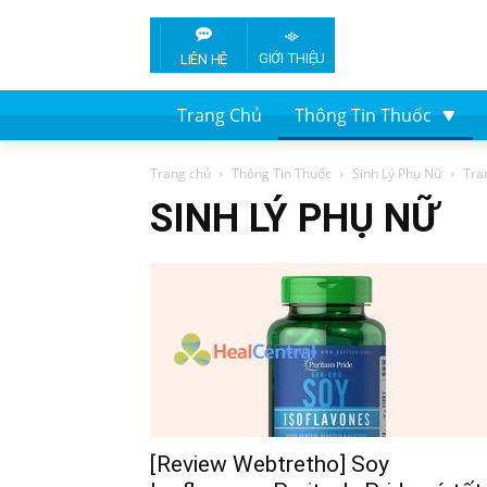
GIỚI THIỆU
LIÊN HỆ
Trang Chủ
Thông Tin Thuốc
Trang chủ
Thông Tin Thuốc
Sinh Lý Phụ Nữ
Tra
SINH LÝ PHỤ NỮ
[Review Webtretho] Soy