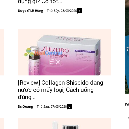
dụng gì? Có tốt...
Dược sĩ Lê Hùng
-
Thứ Bảy, 28/03/2020
4
g
[Review] Collagen Shiseido dạng
nước có mấy loại, Cách uống
đúng...
Đố
Ds.Quang
-
Thứ Sáu, 27/03/2020
0