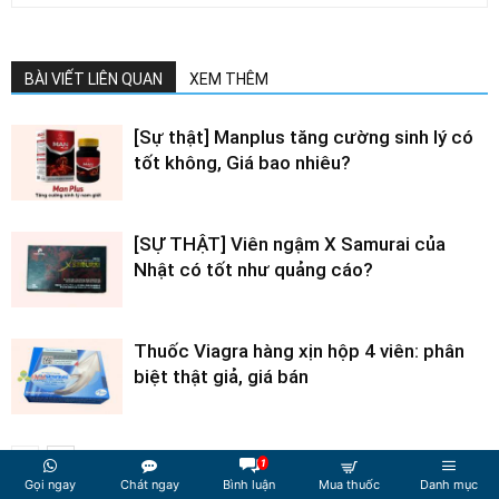
BÀI VIẾT LIÊN QUAN
XEM THÊM
[Sự thật] Manplus tăng cường sinh lý có
tốt không, Giá bao nhiêu?
[SỰ THẬT] Viên ngậm X Samurai của
Nhật có tốt như quảng cáo?
Thuốc Viagra hàng xịn hộp 4 viên: phân
biệt thật giả, giá bán
1
Gọi ngay
Chát ngay
Bình luận
Mua thuốc
Danh mục