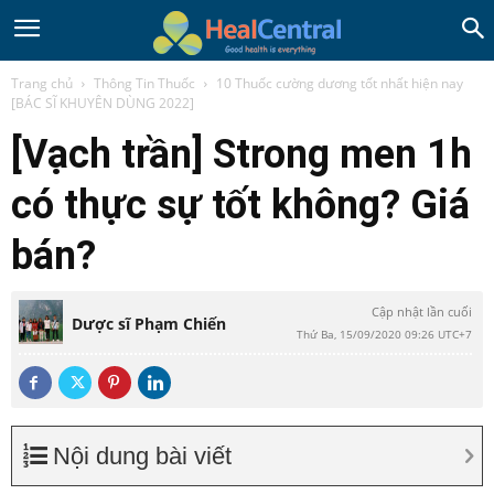
Trang chủ
Thông Tin Thuốc
10 Thuốc cường dương tốt nhất hiện nay
[BÁC SĨ KHUYÊN DÙNG 2022]
[Vạch trần] Strong men 1h
có thực sự tốt không? Giá
bán?
Cập nhật lần cuối
Dược sĩ Phạm Chiến
Thứ Ba, 15/09/2020 09:26 UTC+7
Nội dung bài viết